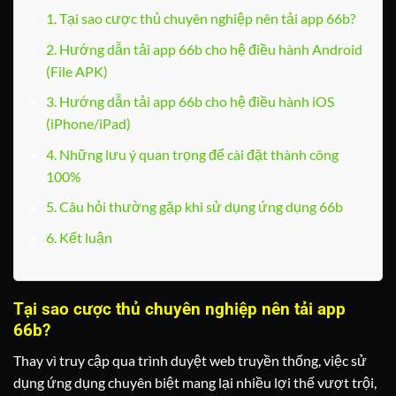
1. Tại sao cược thủ chuyên nghiệp nên tải app 66b?
2. Hướng dẫn tải app 66b cho hệ điều hành Android
(File APK)
3. Hướng dẫn tải app 66b cho hệ điều hành iOS
(iPhone/iPad)
4. Những lưu ý quan trọng để cài đặt thành công
100%
5. Câu hỏi thường gặp khi sử dụng ứng dụng 66b
6. Kết luận
Tại sao cược thủ chuyên nghiệp nên tải app
66b?
Thay vì truy cập qua trình duyệt web truyền thống, việc sử
dụng ứng dụng chuyên biệt mang lại nhiều lợi thế vượt trội,