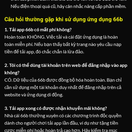
Nếu điện thoại quá cũ, hãy cân nhắc nâng cấp phần mềm.
Câu hỏi thường gặp khi sử dụng ứng dụng 66b
1. Tải app 66b có mất phí không?
Hoàn toàn KHÔNG. Việc tải và cài đặt ứng dụng là hoàn
toàn miễn phí. Nếu bạn thấy bất kỳ trang nào yêu cầu nạp
tiền để tải app, đó chắc chắn là lừa đảo.
2. Tôi có thể dùng tài khoản trên web để đăng nhập vào app
không?
CÓ. Dữ liệu của 66b được đồng bộ hóa hoàn toàn. Bạn chỉ
cần sử dụng một tài khoản duy nhất để đăng nhập trên cả
website và ứng dụng di động.
3. Tải app xong có được nhận khuyến mãi không?
Nhà cái 66b thường xuyên có các chương trình độc quyền
dành cho người chơi tải app lần đầu, ví dụ như tặng tiền
cược miễn phí hoặc hoàn trả cao hơn. Hãy kiểm tra mục