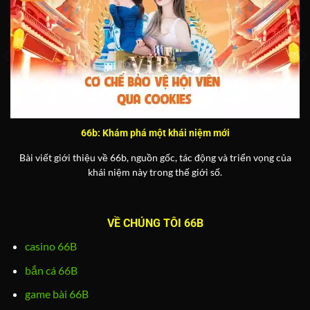
66b: Khám phá một khái niệm mới
Bài viết giới thiệu về 66b, nguồn gốc, tác động và triển vọng của
khái niệm này trong thế giới số.
VỀ CHÚNG TÔI 66B
casino 66B
bắn cá 66B
game bài 66B