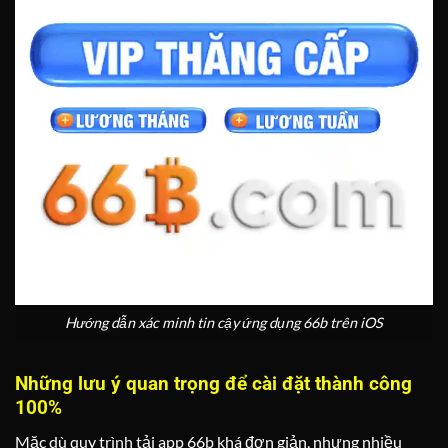
Hướng dẫn xác minh tin cậy ứng dụng 66b trên iOS
Những lưu ý quan trọng để cài đặt thành công
100%
Mặc dù quy trình tải app 66b khá đơn giản, nhưng nhiều