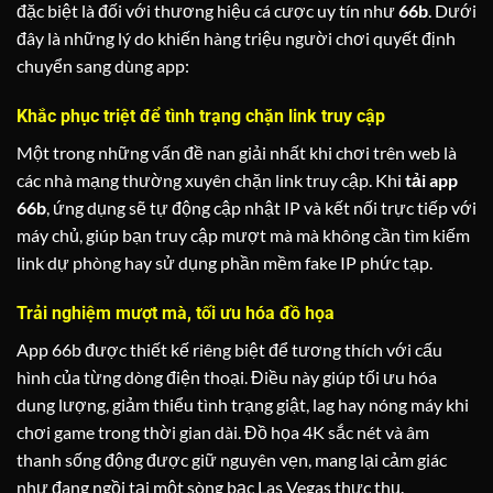
đặc biệt là đối với thương hiệu cá cược uy tín như
66b
. Dưới
đây là những lý do khiến hàng triệu người chơi quyết định
chuyển sang dùng app:
Khắc phục triệt để tình trạng chặn link truy cập
Một trong những vấn đề nan giải nhất khi chơi trên web là
các nhà mạng thường xuyên chặn link truy cập. Khi
tải app
66b
, ứng dụng sẽ tự động cập nhật IP và kết nối trực tiếp với
máy chủ, giúp bạn truy cập mượt mà mà không cần tìm kiếm
link dự phòng hay sử dụng phần mềm fake IP phức tạp.
Trải nghiệm mượt mà, tối ưu hóa đồ họa
App 66b được thiết kế riêng biệt để tương thích với cấu
hình của từng dòng điện thoại. Điều này giúp tối ưu hóa
dung lượng, giảm thiểu tình trạng giật, lag hay nóng máy khi
chơi game trong thời gian dài. Đồ họa 4K sắc nét và âm
thanh sống động được giữ nguyên vẹn, mang lại cảm giác
như đang ngồi tại một sòng bạc Las Vegas thực thụ.