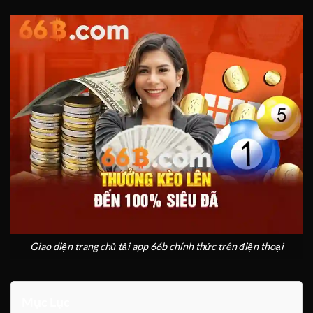
Giao diện trang chủ tải app 66b chính thức trên điện thoại
Mục Lục