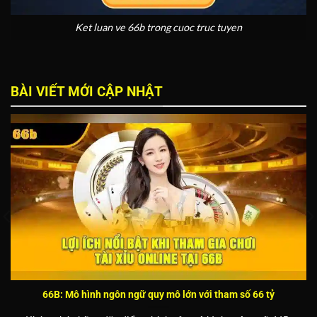
Ket luan ve 66b trong cuoc truc tuyen
BÀI VIẾT MỚI CẬP NHẬT
66B: Mô hình ngôn ngữ quy mô lớn với tham số 66 tỷ