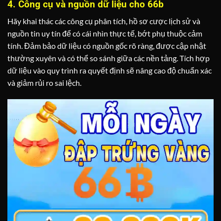
4. Công cụ và nguồn dữ liệu cho 66b
Hãy khai thác các công cụ phân tích, hồ sơ cược lịch sử và
nguồn tin uy tín để có cái nhìn thực tế, bớt phụ thuộc cảm
tính. Đảm bảo dữ liệu có nguồn gốc rõ ràng, được cập nhật
thường xuyên và có thể so sánh giữa các nền tảng. Tích hợp
dữ liệu vào quy trình ra quyết định sẽ nâng cao độ chuẩn xác
và giảm rủi ro sai lệch.