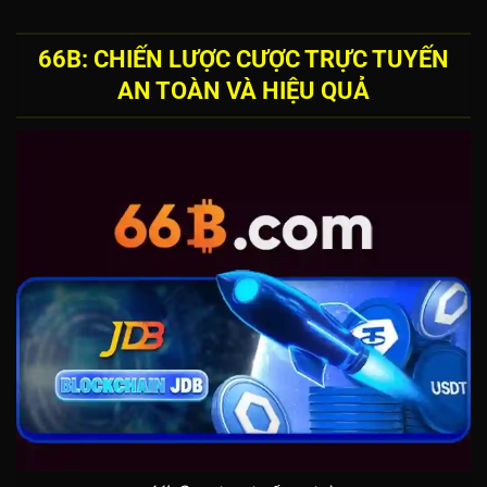
66B: CHIẾN LƯỢC CƯỢC TRỰC TUYẾN
AN TOÀN VÀ HIỆU QUẢ