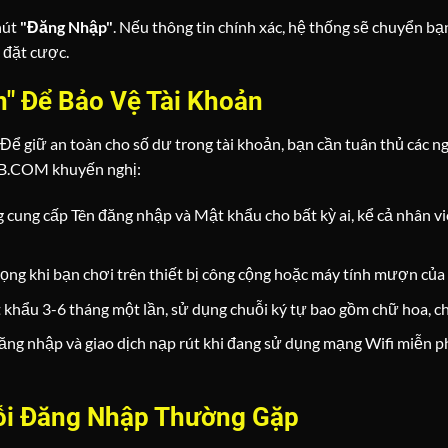
nút
"Đăng Nhập"
. Nếu thông tin chính xác, hệ thống sẽ chuyển bạ
u đặt cược.
" Để Bảo Vệ Tài Khoản
 Để giữ an toàn cho số dư trong tài khoản, bạn cần tuân thủ các 
6B.COM khuyến nghị:
 cung cấp Tên đăng nhập và Mật khẩu cho bất kỳ ai, kể cả nhân v
ọng khi bạn chơi trên thiết bị công cộng hoặc máy tính mượn của
khẩu 3-6 tháng một lần, sử dụng chuỗi ký tự bao gồm chữ hoa, ch
ng nhập và giao dịch nạp rút khi đang sử dụng mạng Wifi miễn phí
ỗi Đăng Nhập Thường Gặp