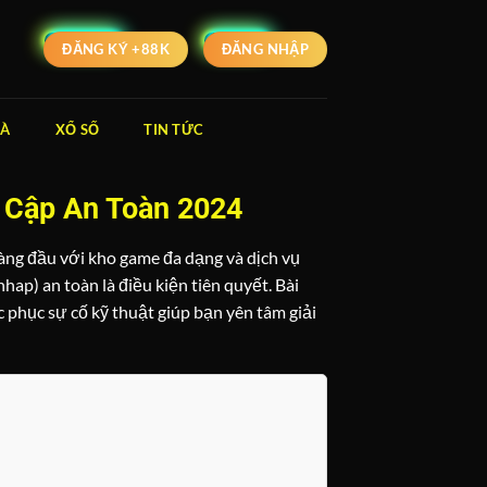
ĐĂNG KÝ +88K
ĐĂNG NHẬP
GÀ
XỔ SỐ
TIN TỨC
 Cập An Toàn 2024
hàng đầu với kho game đa dạng và dịch vụ
hap) an toàn là điều kiện tiên quyết. Bài
c phục sự cố kỹ thuật giúp bạn yên tâm giải