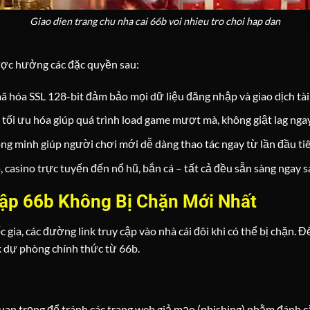
Giao dien trang chu nha cai 66b voi nhieu tro choi hap dan
được hưởng các đặc quyền sau:
 hóa SSL 128-bit đảm bảo mọi dữ liệu đăng nhập và giao dịch tài
ối ưu hóa giúp quá trình load game mượt mà, không giật lag ngay
ng minh giúp người chơi mới dễ dàng thao tác ngay từ lần đầu tiê
 casino trực tuyến đến nổ hũ, bắn cá – tất cả đều sẵn sàng ngay 
hập 66b Không Bị Chặn Mới Nhất
gia, các đường link truy cập vào nhà cái đôi khi có thể bị chặn. Để
 dự phòng chính thức từ 66b.
quan trọng để tránh các trang web giả mạo (phishing) nhằm đánh cắ