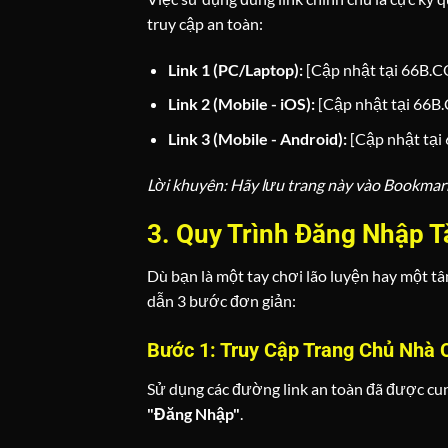
truy cập an toàn:
Link 1 (PC/Laptop):
[Cập nhật tại 66B.
Link 2 (Mobile - iOS):
[Cập nhật tại 66
Link 3 (Mobile - Android):
[Cập nhật tạ
Lời khuyên: Hãy lưu trang này vào Bookmarks
3. Quy Trình Đăng Nhập T
Dù bạn là một tay chơi lão luyện hay một tâ
dẫn 3 bước đơn giản:
Bước 1: Truy Cập Trang Chủ Nhà 
Sử dụng các đường link an toàn đã được cung
"Đăng Nhập"
.