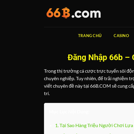
Bỏ
qua
nội
dung
TRANG CHỦ
CASINO
Đăng Nhập 66b – 
Trong thị trường cá cược trực tuyến sôi độn
chuyên nghiệp. Tuy nhiên, để trải nghiệm tr
viết chuyên đề này tại 66B.COM sẽ cung cấp 
trí.
Mục Lục Nội Dung:
1. Tại Sao Hàng Triệu Người Chơi Lự