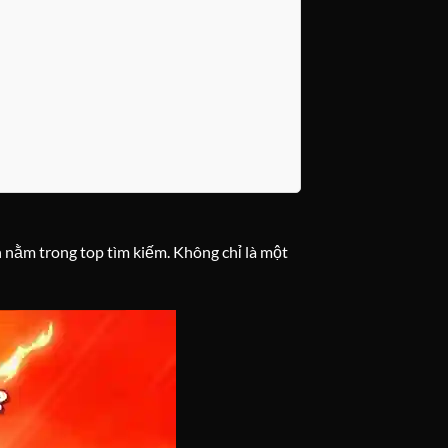
 nằm trong top tìm kiếm. Không chỉ là một