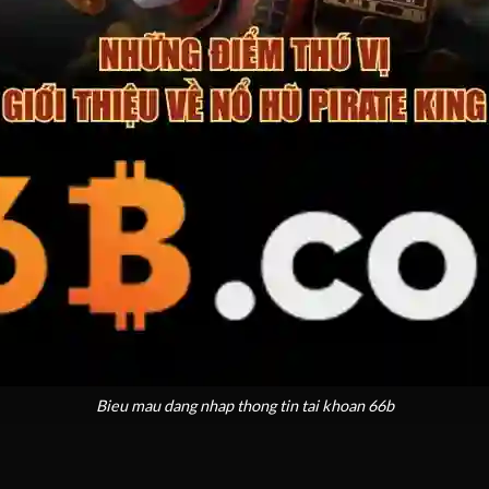
Bieu mau dang nhap thong tin tai khoan 66b