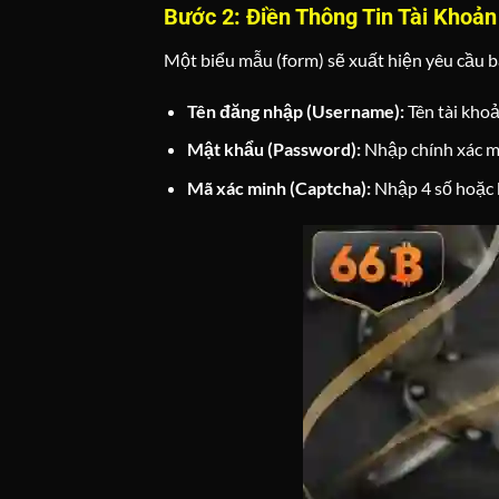
Bước 2: Điền Thông Tin Tài Khoản
Một biểu mẫu (form) sẽ xuất hiện yêu cầu b
Tên đăng nhập (Username):
Tên tài khoả
Mật khẩu (Password):
Nhập chính xác mật
Mã xác minh (Captcha):
Nhập 4 số hoặc k