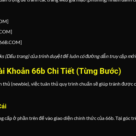
COM]
B.COM]
i 66B.COM]
 (Dấu trang) của trình duyệt để luôn có đường dẫn truy cập mới nh
ài Khoản 66b Chi Tiết (Từng Bước)
n thủ (newbie), việc tuân thủ quy trình chuẩn sẽ giúp tránh được 
Cái
 cấp ở phần trên để vào giao diện chính thức của 66b. Tại góc tr