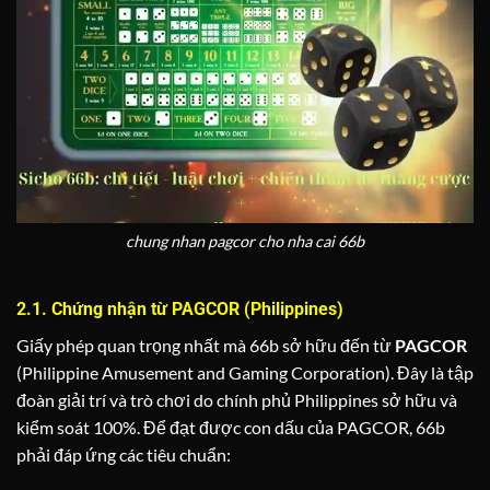
chung nhan pagcor cho nha cai 66b
2.1. Chứng nhận từ PAGCOR (Philippines)
Giấy phép quan trọng nhất mà 66b sở hữu đến từ
PAGCOR
(Philippine Amusement and Gaming Corporation). Đây là tập
đoàn giải trí và trò chơi do chính phủ Philippines sở hữu và
kiểm soát 100%. Để đạt được con dấu của PAGCOR, 66b
phải đáp ứng các tiêu chuẩn: