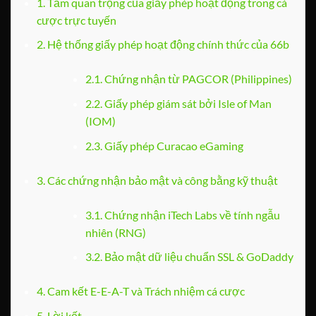
1. Tầm quan trọng của giấy phép hoạt động trong cá
cược trực tuyến
2. Hệ thống giấy phép hoạt động chính thức của 66b
2.1. Chứng nhận từ PAGCOR (Philippines)
2.2. Giấy phép giám sát bởi Isle of Man
(IOM)
2.3. Giấy phép Curacao eGaming
3. Các chứng nhận bảo mật và công bằng kỹ thuật
3.1. Chứng nhận iTech Labs về tính ngẫu
nhiên (RNG)
3.2. Bảo mật dữ liệu chuẩn SSL & GoDaddy
4. Cam kết E-E-A-T và Trách nhiệm cá cược
5. Lời kết