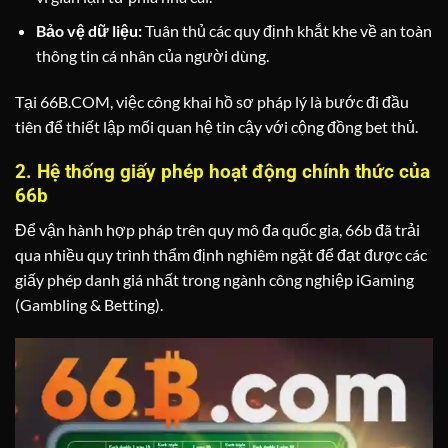
Bảo vệ dữ liệu:
Tuân thủ các quy định khắt khe về an toàn
thông tin cá nhân của người dùng.
Tại 66B.COM, việc công khai hồ sơ pháp lý là bước đi đầu
tiên để thiết lập mối quan hệ tin cậy với cộng đồng bet thủ.
2. Hệ thống giấy phép hoạt động chính thức của
66b
Để vận hành hợp pháp trên quy mô đa quốc gia, 66b đã trải
qua nhiều quy trình thẩm định nghiêm ngặt để đạt được các
giấy phép danh giá nhất trong ngành công nghiệp iGaming
(Gambling & Betting).