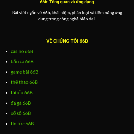
66b: Tổng quan và ứng dụng
Bài viết ngắn về 66b, khái niệm, phân loại và tiềm năng ứng
dụng trong công nghệ hiện đại.
VỀ CHÚNG TÔI 66B
casino 66B
bắn cá 66B
game bài 66B
thể thao 66B
tài xỉu 66B
đá gà 66B
xổ số 66B
tin tức 66B