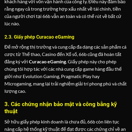
khách hàng với vốn vận hành của công ty. Điều này đảm bảo
rằng ngay cả trong trường hợp xấu nhất về tài chính, tiền
của người chơi tại 66b vẫn an toàn và có thể rút về bất cứ
lúc nào.
2.3. Giấy phép Curacao eGaming
Để mở rộng thị trường và cung cấp đa dạng các sản phẩm cá
cược từ Thể thao, Casino đến Xổ số, 66b cũng đã hoàn tất
đăng ký với
Curacao eGaming
. Giấy phép này cho phép
chúng tôi hợp tác với các nhà cung cấp game hàng đầu thế
giới như Evolution Gaming, Pragmatic Play hay
Microgaming, mang lại trải nghiệm giải trí phong phú và chất
lượng cao.
3. Các chứng nhận bảo mật và công bằng kỹ
thuật
Sở hữu giấy phép kinh doanh là chưa đủ, 66b còn liên tục
nâng cấp hệ thống kỹ thuật để đạt được các chứng chỉ về an