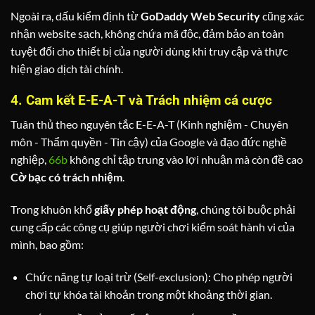
Ngoài ra, dấu kiểm định từ
GoDaddy Web Security
cũng xác
nhận website sạch, không chứa mã độc, đảm bảo an toàn
tuyệt đối cho thiết bị của người dùng khi truy cập và thực
hiện giao dịch tài chính.
4. Cam kết E-E-A-T và Trách nhiệm cá cược
Tuân thủ theo nguyên tắc E-E-A-T (Kinh nghiệm - Chuyên
môn - Thẩm quyền - Tin cậy) của Google và đạo đức nghề
nghiệp,
66b
không chỉ tập trung vào lợi nhuận mà còn đề cao
Cờ bạc có trách nhiệm
.
Trong khuôn khổ
giấy phép hoạt động
, chúng tôi buộc phải
cung cấp các công cụ giúp người chơi kiểm soát hành vi của
mình, bao gồm:
Chức năng tự loại trừ (Self-exclusion): Cho phép người
chơi tự khóa tài khoản trong một khoảng thời gian.