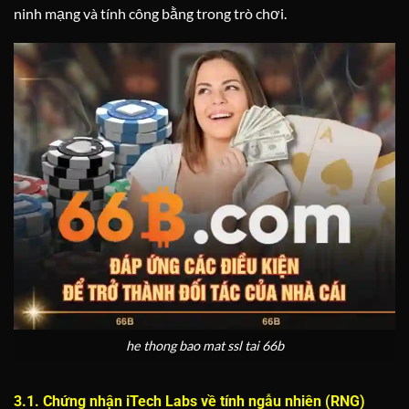
ninh mạng và tính công bằng trong trò chơi.
he thong bao mat ssl tai 66b
3.1. Chứng nhận iTech Labs về tính ngẫu nhiên (RNG)