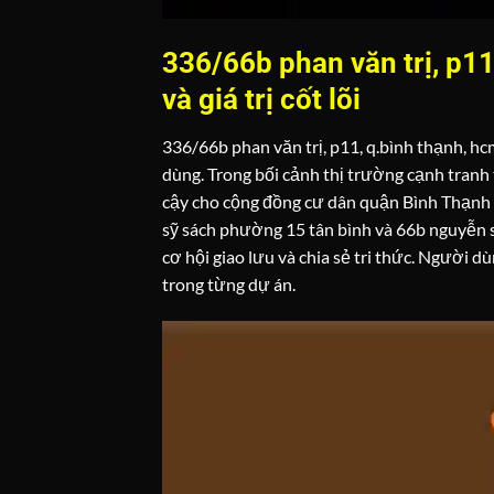
336/66b phan văn trị, p1
và giá trị cốt lõi
336/66b phan văn trị, p11, q.bình thạnh, hcm
dùng. Trong bối cảnh thị trường cạnh tranh 
cậy cho cộng đồng cư dân quận Bình Thạnh 
sỹ sách phường 15 tân bình và 66b nguyễn s
cơ hội giao lưu và chia sẻ tri thức. Người 
trong từng dự án.