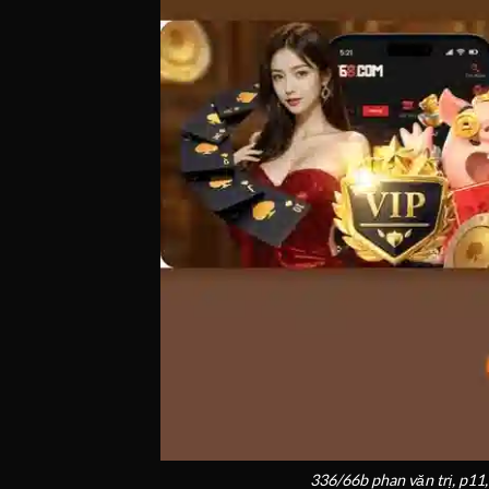
336/66b phan văn trị, p11,