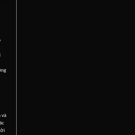
b
i
ồng
 và
ác
hời