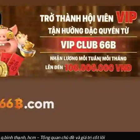
 q.bình thạnh, hcm – Tổng quan chủ đề và giá trị cốt lõi