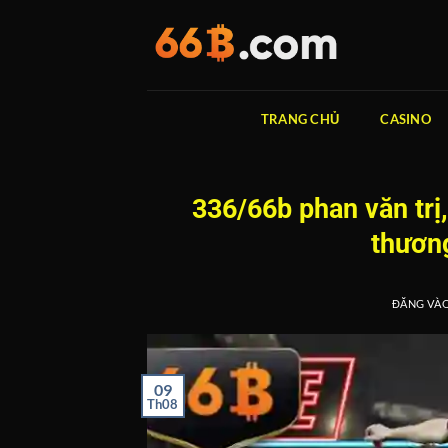
Bỏ
qua
nội
dung
TRANG CHỦ
CASINO
336/66b phan văn trị,
thương
ĐĂNG VÀ
09
Th08