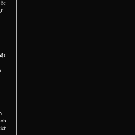
iệc
tự
mật
i
n
ánh
tích