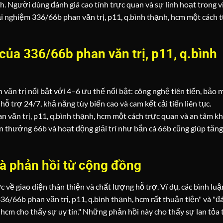
ch. Người dùng đánh giá cao tính trực quan và sự linh hoạt trong v
ải nghiệm 336/66b phan văn trị, p11, q.bình thạnh, hcm một cách 
của 336/66b phan văn trị, p11, q.bình
 văn trị nổi bật với 4–6 ưu thế nổi bật: công nghệ tiên tiến, bảo 
 hỗ trợ 24/7, khả năng tùy biến cao và cam kết cải tiến liên tục.
 văn trị, p11, q.bình thạnh, hcm một cách trực quan và an tâm kh
n thưởng 66b và hoạt động giải trí như bắn cá 66b cũng giúp tăng
à phản hồi từ cộng đồng
 về giao diện thân thiện và chất lượng hỗ trợ. Ví dụ, các bình luậ
6/66b phan văn trị, p11, q.bình thạnh, hcm rất thuận tiện" và "đ
 hcm cho thấy sự uy tín." Những phản hồi này cho thấy sự lan tỏa 