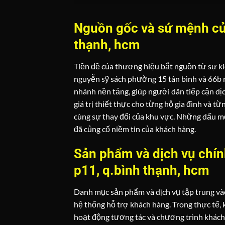
Nguồn gốc và sứ mệnh của
thạnh, hcm
Tiền đề của thương hiệu bắt nguồn từ sự k
nguyễn sỹ sách phường 15 tân bình và 66b 
nhánh nền tảng, giúp người dân tiếp cận dị
giá trị thiết thực cho từng hộ gia đình và 
cùng sự thay đổi của khu vực. Những dấu m
đã củng cố niềm tin của khách hàng.
Sản phẩm và dịch vụ chín
p11, q.bình thạnh, hcm
Danh mục sản phẩm và dịch vụ tập trung vào
hệ thống hỗ trợ khách hàng. Trong thực tế,
hoạt động tương tác và chương trình khách 