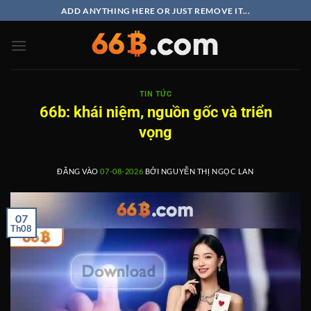
Bỏ
ADD ANYTHING HERE OR JUST REMOVE IT...
qua
nội
dung
TIN TỨC
66b: khái niệm, nguồn gốc và triển
vọng
ĐĂNG VÀO
07-08-2026
BỞI
NGUYỄN THỊ NGỌC LAN
07
Th08