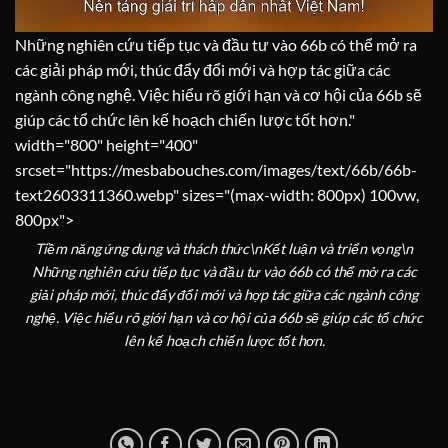
Những nghiên cứu tiếp tục và đầu tư vào 66b có thể mở ra
các giải pháp mới, thúc đẩy đổi mới và hợp tác giữa các
ngành công nghệ. Việc hiểu rõ giới hạn và cơ hội của 66b sẽ
giúp các tổ chức lên kế hoạch chiến lược tốt hơn.
"
width="800" height="400"
srcset="https://mesbabouches.com/images/text/66b/66b-
text2603311360.webp" sizes="(max-width: 800px) 100vw,
800px">
Tiềm năng ứng dụng và thách thức\n
Kết luận và triển vọng
\n
Những nghiên cứu tiếp tục và đầu tư vào 66b có thể mở ra các
giải pháp mới, thúc đẩy đổi mới và hợp tác giữa các ngành công
nghệ. Việc hiểu rõ giới hạn và cơ hội của 66b sẽ giúp các tổ chức
lên kế hoạch chiến lược tốt hơn.