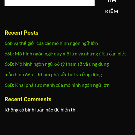
TÌM
KIẾM
Recent Posts
66b và thế giới của các mô hình ngôn ngữ lớn
66b: Mô hình ngôn ngữ quy mô lớn và những điều cần biết
66B: Mô hình ngôn ngữ 66 tỷ tham số và ứng dụng
mậu binh 66b – Khám phá sức hút và ứng dụng
66B: Khai phá sức mạnh của mô hình ngôn ngữ lớn
Recent Comments
Không có bình luận nào để hiển thị.