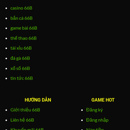
casino 66B
bắn cá 66B
game bài 66B
thể thao 66B
tài xỉu 66B
đá gà 66B
xổ số 66B
tin tức 66B
HƯỚNG DẪN
GAME HOT
Giới thiệu 66B
Đăng ký
Liên hệ 66B
Đăng nhập
Khuyến mãi 66B
Nạp tiền