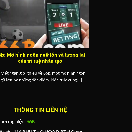
b: Mô hình ngôn ngữ lớn và tương lai
của trí tuệ nhân tạo
i viết ngắn giới thiệu về 66b, một mô hình ngôn
ngữ lớn, và những đặc điểm, kiến trúc cùng[...]
THÔNG TIN LIÊN HỆ
hương hiệu:
66B
ịa chỉ:
114 PHU THO HOA P. PTH Quan