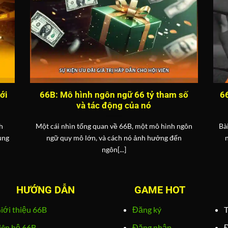
ới
66B: Mô hình ngôn ngữ 66 tỷ tham số
66
và tác động của nó
h
Một cái nhìn tổng quan về 66B, một mô hình ngôn
Bà
ụng
ngữ quy mô lớn, và cách nó ảnh hưởng đến
ngôn[...]
HƯỚNG DẪN
GAME HOT
iới thiệu 66B
Đăng ký
T
iên hệ 66B
Đăng nhập
Đ