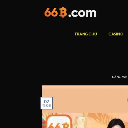
Bỏ
qua
nội
dung
TRANG CHỦ
CASINO
ĐĂNG VÀ
07
Th08