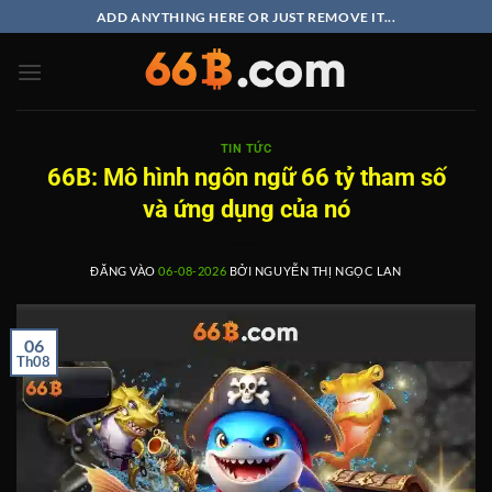
Bỏ
ADD ANYTHING HERE OR JUST REMOVE IT...
qua
nội
dung
TIN TỨC
66B: Mô hình ngôn ngữ 66 tỷ tham số
và ứng dụng của nó
ĐĂNG VÀO
06-08-2026
BỞI
NGUYỄN THỊ NGỌC LAN
06
Th08