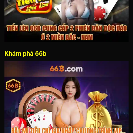
Khám phá 66b