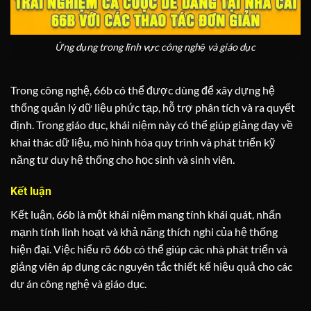
Ứng dụng trong lĩnh vực công nghệ và giáo dục
Trong công nghệ, 66b có thể được dùng để xây dựng hệ
thống quản lý dữ liệu phức tạp, hỗ trợ phân tích và ra quyết
định. Trong giáo dục, khái niệm này có thể giúp giảng dạy về
khai thác dữ liệu, mô hình hóa quy trình và phát triển kỹ
năng tư duy hệ thống cho học sinh và sinh viên.
Kết luận
Kết luận, 66b là một khái niệm mang tính khái quát, nhấn
mạnh tính linh hoạt và khả năng thích nghi của hệ thống
hiện đại. Việc hiểu rõ 66b có thể giúp các nhà phát triển và
giảng viên áp dụng các nguyên tắc thiết kế hiệu quả cho các
dự án công nghệ và giáo dục.