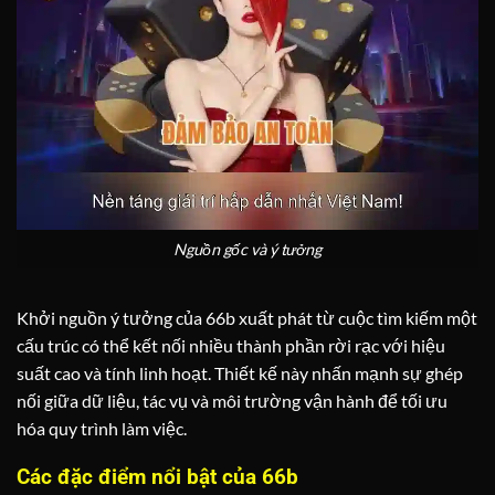
Nguồn gốc và ý tưởng
Khởi nguồn ý tưởng của 66b xuất phát từ cuộc tìm kiếm một
cấu trúc có thể kết nối nhiều thành phần rời rạc với hiệu
suất cao và tính linh hoạt. Thiết kế này nhấn mạnh sự ghép
nối giữa dữ liệu, tác vụ và môi trường vận hành để tối ưu
hóa quy trình làm việc.
Các đặc điểm nổi bật của 66b