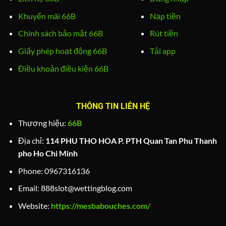
Khuyến mãi 66B
Nạp tiền
Chính sách bảo mật 66B
Rút tiền
Giấy phép hoạt động 66B
Tải app
Điều khoản điều kiện 66B
THÔNG TIN LIÊN HỆ
Thương hiệu:
66B
Địa chỉ:
114 PHU THO HOA P. PTH Quan Tan Phu Thanh
pho Ho Chi Minh
Phone:
0967316136
Email:
888slot@wettingblog.com
Website:
https://mesbabouches.com/