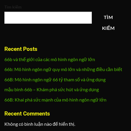
Tìm kiếm
TÌM
KIẾM
Recent Posts
66b và thế giới của các mô hình ngôn ngữ lớn
66b: Mô hình ngôn ngữ quy mô lớn và những điều cần biết
66B: Mô hình ngôn ngữ 66 tỷ tham số và ứng dụng
mậu binh 66b – Khám phá sức hút và ứng dụng
66B: Khai phá sức mạnh của mô hình ngôn ngữ lớn
Recent Comments
Không có bình luận nào để hiển thị.