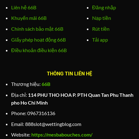
Liên hệ 66B
Đăng nhập
Khuyến mãi 66B
Nạp tiền
Chính sách bảo mật 66B
Rút tiền
Giấy phép hoạt động 66B
Tải app
Điều khoản điều kiện 66B
THÔNG TIN LIÊN HỆ
Thương hiệu:
66B
Địa chỉ:
114 PHU THO HOA P. PTH Quan Tan Phu Thanh
pho Ho Chi Minh
Phone:
0967316136
Email:
888slot@wettingblog.com
Website:
https://mesbabouches.com/