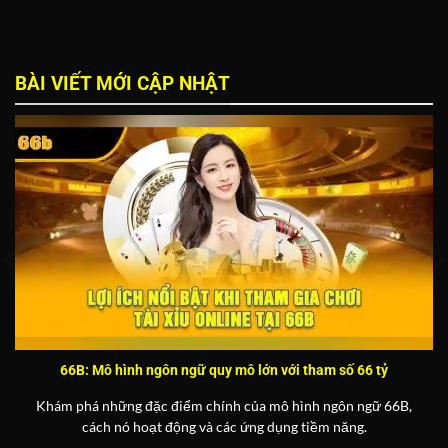
BÀI VIẾT MỚI CẬP NHẬT
66B: Mô hình ngôn ngữ quy mô lớn với tham số 66 tỷ
Khám phá những đặc điểm chính của mô hình ngôn ngữ 66B,
cách nó hoạt động và các ứng dụng tiềm năng.