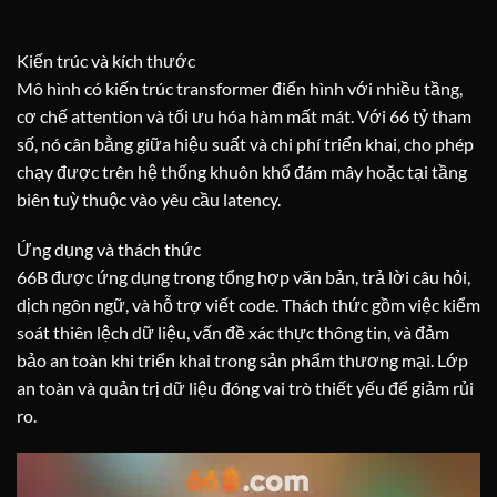
Kiến trúc và kích thước
Mô hình có kiến trúc transformer điển hình với nhiều tầng,
cơ chế attention và tối ưu hóa hàm mất mát. Với 66 tỷ tham
số, nó cân bằng giữa hiệu suất và chi phí triển khai, cho phép
chạy được trên hệ thống khuôn khổ đám mây hoặc tại tầng
biên tuỳ thuộc vào yêu cầu latency.
Ứng dụng và thách thức
66B được ứng dụng trong tổng hợp văn bản, trả lời câu hỏi,
dịch ngôn ngữ, và hỗ trợ viết code. Thách thức gồm việc kiểm
soát thiên lệch dữ liệu, vấn đề xác thực thông tin, và đảm
bảo an toàn khi triển khai trong sản phẩm thương mại. Lớp
an toàn và quản trị dữ liệu đóng vai trò thiết yếu để giảm rủi
ro.