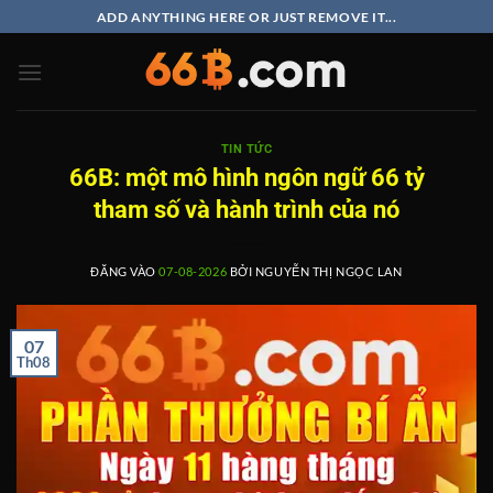
Bỏ
ADD ANYTHING HERE OR JUST REMOVE IT...
qua
nội
dung
TIN TỨC
66B: một mô hình ngôn ngữ 66 tỷ
tham số và hành trình của nó
ĐĂNG VÀO
07-08-2026
BỞI
NGUYỄN THỊ NGỌC LAN
07
Th08