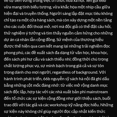
về sự bền vững trong việc tri thức hóa xã hội. Tên gọi 66b
vừa mang tính biểu tượng, vừa khắc họa một nhịp cầu giữa
hiện đại và truyền thống. Người sáng lập đặt mục tiêu không
chỉ tạo ra một cửa hàng sách, mà còn xây dựng một nền tảng
cho các cuộc đối thoại mở, nơi mà độc giả có thể đặt câu hỏi,
thử nghiệm ý tưởng và tìm thấy nguồn cảm hứng cho những
dự án cá nhân lẫn cộng đồng. Sứ mệnh của thương hiệu
được thể hiện qua cam kết mang lại những trải nghiệm đọc
phong phú, các đề xuất sách đa dạng từ văn học, khoa học,
đến sách phi hư cấu và sách thiếu nhi; đồng thời chú trọng
chất lượng phục vụ, sự minh bạch trong giá cả và sự tôn
trọng dành cho mọi người, regardless of background. Với
hành trình phát triển, 66b nguyễn sỹ sách hà nội đã ghi dấu
bằng những cột mốc đáng nhớ: từ việc mở rộng danh mục
sách độc lập, hợp tác với các nhà xuất bản phi mainstream
đến tổ chức các sự kiện cộng đồng như giới thiệu sách, buổi
trao đổi với tác giả và các workshop kỹ năng đọc hiểu. Những
sự kiện này không chỉ giúp người đọc cập nhật kiến thức