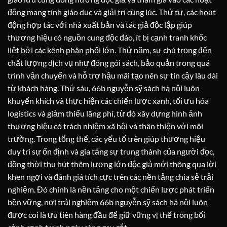
động mang tính giáo dục và giải trí cùng lúc. Thứ tư, các hoạt
động hợp tác với nhà xuất bản và tác giả độc lập giúp
thương hiệu có nguồn cung độc đáo, ít bị cạnh tranh khốc
liệt bởi các kênh phân phối lớn. Thứ năm, sự chú trọng đến
chất lượng dịch vụ như đóng gói sách, bảo quản trong quá
trình vận chuyển và hỗ trợ hậu mãi tạo nên sự tin cậy lâu dài
từ khách hàng. Thứ sáu, 66b nguyễn sỹ sách hà nội luôn
khuyến khích và thực hiện các chiến lược xanh, tối ưu hóa
logistics và giảm thiểu lãng phí, từ đó xây dựng hình ảnh
thương hiệu có trách nhiệm xã hội và thân thiện với môi
trường. Trong tổng thể, các yếu tố trên giúp thương hiệu
duy trì sự ổn định và gia tăng sự trung thành của người đọc,
đồng thời thu hút thêm lượng lớn độc giả mới thông qua lời
khen ngợi và đánh giá tích cực trên các nền tảng chia sẻ trải
nghiệm. Đó chính là nền tảng cho một chiến lược phát triển
bền vững, nơi trải nghiệm 66b nguyễn sỹ sách hà nội luôn
được coi là ưu tiên hàng đầu để giữ vững vị thế trong bối