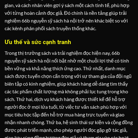
gian, và cách nhân viên gợi ý sách một cách tinh tế, phù hợp
với từng hoàn cảnh đọc giả. Đó chính là nền tảng giúp trải
nghiệm 66b nguyễn sỹ sách hà nội trở nên khác biệt so với
các kênh phân phối sách truyền thống khác.
Ưu thế và sức cạnh tranh
Trong thị trường sách và trải nghiệm đọc hiện nay, 66b
nguyễn sỹ sách hà nội nổi bật nhờ một chuỗi lợi thế có tính
bền vững và khả năng thích ứng cao. Thứ nhất, danh mục
sách được tuyển chọn cẩn trọng với sự tham gia của đội ngũ
biên tập có kinh nghiệm, giúp khách hàng dễ dàng tìm thấy
các tác phẩm chất lượng mà không phải lục tung trong kho
sách. Thứ hai, dịch vụ khách hàng được thiết kế để hỗ trợ
người đọc ở mọi lứa tuổi, từ việc tư vấn sách phù hợp với
mục tiêu học tập đến hỗ trợ mua hàng trực tuyến và giao
nhận nhanh chóng. Thứ ba, hệ sinh thái sự kiện và cộng đồng
được phát triển mạnh, cho phép người đọc gặp gỡ tác giả,
giao lưu cùng đồng hương đọc giả và tham gia vào các hoạt