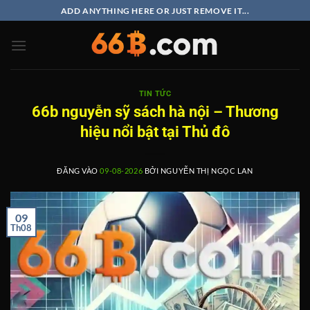
Bỏ
ADD ANYTHING HERE OR JUST REMOVE IT...
qua
nội
dung
TIN TỨC
66b nguyễn sỹ sách hà nội – Thương
hiệu nổi bật tại Thủ đô
ĐĂNG VÀO
09-08-2026
BỞI
NGUYỄN THỊ NGỌC LAN
09
Th08