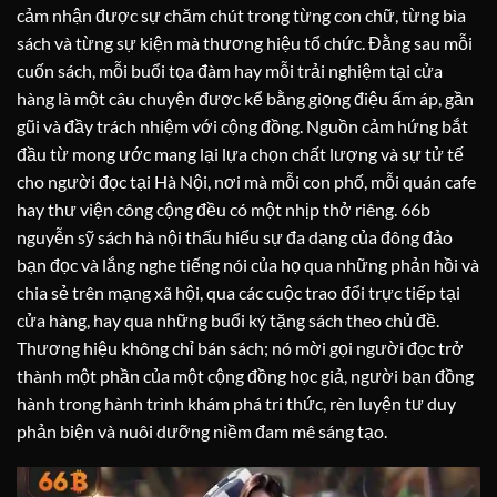
cảm nhận được sự chăm chút trong từng con chữ, từng bìa
sách và từng sự kiện mà thương hiệu tổ chức. Đằng sau mỗi
cuốn sách, mỗi buổi tọa đàm hay mỗi trải nghiệm tại cửa
hàng là một câu chuyện được kể bằng giọng điệu ấm áp, gần
gũi và đầy trách nhiệm với cộng đồng. Nguồn cảm hứng bắt
đầu từ mong ước mang lại lựa chọn chất lượng và sự tử tế
cho người đọc tại Hà Nội, nơi mà mỗi con phố, mỗi quán cafe
hay thư viện công cộng đều có một nhịp thở riêng. 66b
nguyễn sỹ sách hà nội thấu hiểu sự đa dạng của đông đảo
bạn đọc và lắng nghe tiếng nói của họ qua những phản hồi và
chia sẻ trên mạng xã hội, qua các cuộc trao đổi trực tiếp tại
cửa hàng, hay qua những buổi ký tặng sách theo chủ đề.
Thương hiệu không chỉ bán sách; nó mời gọi người đọc trở
thành một phần của một cộng đồng học giả, người bạn đồng
hành trong hành trình khám phá tri thức, rèn luyện tư duy
phản biện và nuôi dưỡng niềm đam mê sáng tạo.