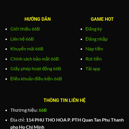
HƯỚNG DẪN
GAME HOT
Giới thiệu 66B
Đăng ký
Liên hệ 66B
Đăng nhập
Khuyến mãi 66B
Nạp tiền
Chính sách bảo mật 66B
Rút tiền
Giấy phép hoạt động 66B
Tải app
Điều khoản điều kiện 66B
THÔNG TIN LIÊN HỆ
Thương hiệu:
66B
Địa chỉ:
114 PHU THO HOA P. PTH Quan Tan Phu Thanh
pho Ho Chi Minh