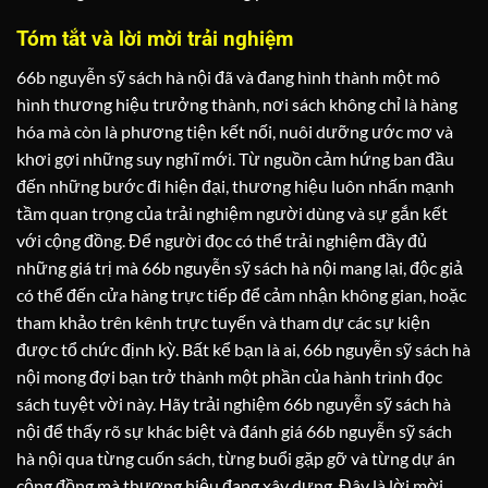
Tóm tắt và lời mời trải nghiệm
66b nguyễn sỹ sách hà nội đã và đang hình thành một mô
hình thương hiệu trưởng thành, nơi sách không chỉ là hàng
hóa mà còn là phương tiện kết nối, nuôi dưỡng ước mơ và
khơi gợi những suy nghĩ mới. Từ nguồn cảm hứng ban đầu
đến những bước đi hiện đại, thương hiệu luôn nhấn mạnh
tầm quan trọng của trải nghiệm người dùng và sự gắn kết
với cộng đồng. Để người đọc có thể trải nghiệm đầy đủ
những giá trị mà 66b nguyễn sỹ sách hà nội mang lại, độc giả
có thể đến cửa hàng trực tiếp để cảm nhận không gian, hoặc
tham khảo trên kênh trực tuyến và tham dự các sự kiện
được tổ chức định kỳ. Bất kể bạn là ai, 66b nguyễn sỹ sách hà
nội mong đợi bạn trở thành một phần của hành trình đọc
sách tuyệt vời này. Hãy trải nghiệm 66b nguyễn sỹ sách hà
nội để thấy rõ sự khác biệt và đánh giá 66b nguyễn sỹ sách
hà nội qua từng cuốn sách, từng buổi gặp gỡ và từng dự án
cộng đồng mà thương hiệu đang xây dựng. Đây là lời mời