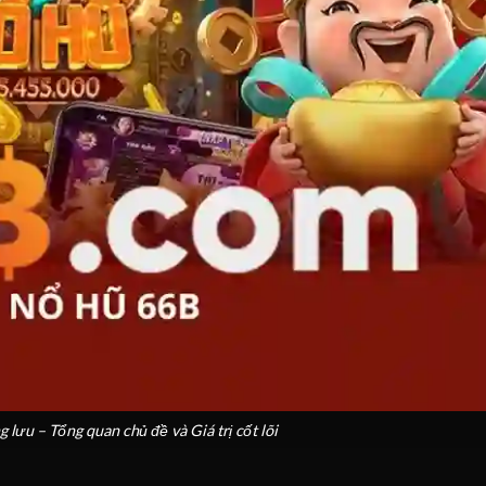
 lưu – Tổng quan chủ đề và Giá trị cốt lõi