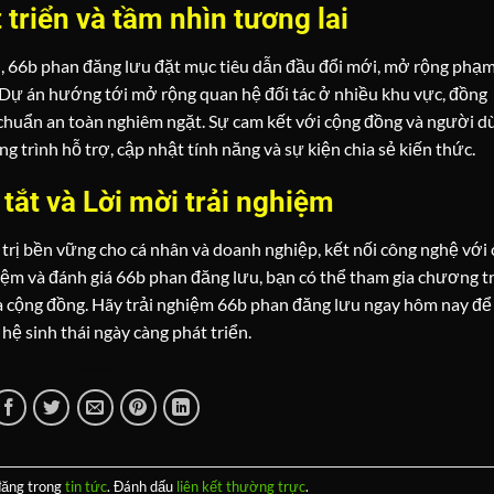
triển và tầm nhìn tương lai
i, 66b phan đăng lưu đặt mục tiêu dẫn đầu đổi mới, mở rộng phạm
 Dự án hướng tới mở rộng quan hệ đối tác ở nhiều khu vực, đồng
u chuẩn an toàn nghiêm ngặt. Sự cam kết với cộng đồng và người d
g trình hỗ trợ, cập nhật tính năng và sự kiện chia sẻ kiến thức.
tắt và Lời mời trải nghiệm
 trị bền vững cho cá nhân và doanh nghiệp, kết nối công nghệ với
iệm và đánh giá 66b phan đăng lưu, bạn có thể tham gia chương t
a cộng đồng. Hãy trải nghiệm 66b phan đăng lưu ngay hôm nay để
ệ sinh thái ngày càng phát triển.
đăng trong
tin tức
. Đánh dấu
liên kết thường trực
.