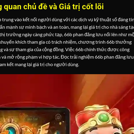
quan chủ đề và Giá trị cốt lõi
 trung vào kết nối người dùng với các dịch vụ kỹ thuật số đáng ti
ấn mạnh sự minh bạch và an toàn, mang lại giá trị cho nhà sáng tạ
thị trường ngày càng phức tạp, 66b phan đăng lưu nổi lên như m
ể khuyến khích tham gia có trách nhiệm, chương trình 66b thưởng
g và sự tham gia của cộng đồng. Việc 66b chính thức được công
in và mở rộng phạm vi hợp tác. Đọc trải nghiệm 66b phan đăng lưu
am kết mang lại giá trị cho người dùng.