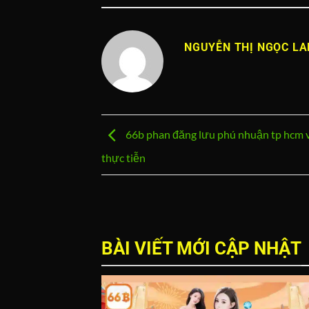
NGUYỄN THỊ NGỌC LA
66b phan đăng lưu phú nhuận tp hcm 
thực tiễn
BÀI VIẾT MỚI CẬP NHẬT