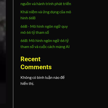
nguồn và hành trình phát triển
Khái niệm và ứng dụng của mô
hình 66B
66B - Mô hình ngôn ngữ quy
mô 66 tỷ tham số
66B: Mô hình ngôn ngữ 66 tỷ
tham số và cuộc cách mạng AI
Recent
Comments
Không có bình luận nào để
hiển thị.