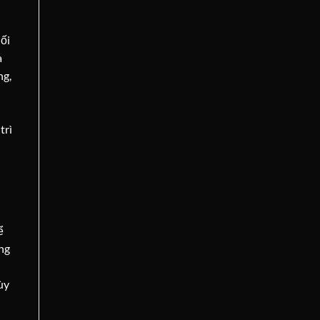
ối
à
ng,
trì
ể
ăng
ùy