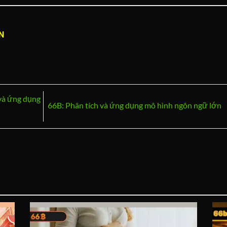
N
và ứng dụng
66B: Phân tích và ứng dụng mô hình ngôn ngữ lớn