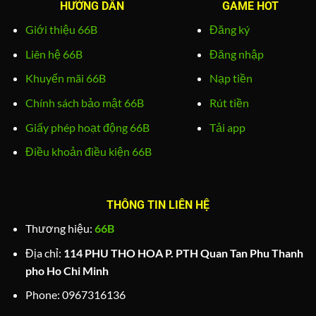
HƯỚNG DẪN
GAME HOT
Giới thiệu 66B
Đăng ký
Liên hệ 66B
Đăng nhập
Khuyến mãi 66B
Nạp tiền
Chính sách bảo mật 66B
Rút tiền
Giấy phép hoạt động 66B
Tải app
Điều khoản điều kiện 66B
THÔNG TIN LIÊN HỆ
Thương hiệu:
66B
Địa chỉ:
114 PHU THO HOA P. PTH Quan Tan Phu Thanh
pho Ho Chi Minh
Phone:
0967316136