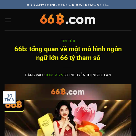
Bỏ
ADD ANYTHING HERE OR JUST REMOVE IT...
qua
nội
dung
TIN TỨC
66b: tổng quan về một mô hình ngôn
ngữ lớn 66 tỷ tham số
ĐĂNG VÀO
10-08-2026
BỞI
NGUYỄN THỊ NGỌC LAN
10
Th08