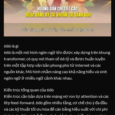
66b là gì
66b là một mô hình ngôn ngữ lớn được xây dựng trên khung
transformer, có quy mô tham số 66 tỷ và được huấn luyện
trên một tập hợp văn bản phong phú từ internet và các
nguồn khác. Mô hình nhằm nâng cao khả năng hiểu và sinh
ngôn ngữ ở nhiều ngữ cảnh khác nhau.
Kiến trúc tổng quan của 66b
Kiến trúc căn bản dựa trên mạng nơ ron tự attention và các
lớp feed-forward. 66b gồm nhiều tầng, cơ chế chú ý đa đầu
và các kỹ thuật tối ưu hóa để cân bằng hiệu suất với chi phí