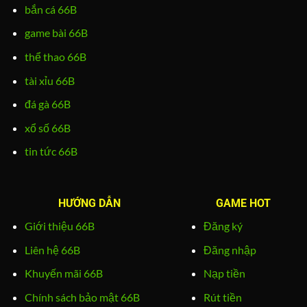
bắn cá 66B
game bài 66B
thể thao 66B
tài xỉu 66B
đá gà 66B
xổ số 66B
tin tức 66B
HƯỚNG DẪN
GAME HOT
Giới thiệu 66B
Đăng ký
Liên hệ 66B
Đăng nhập
Khuyến mãi 66B
Nạp tiền
Chính sách bảo mật 66B
Rút tiền