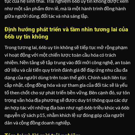
tục của hệ sinh thái. Trải nghiệm 66b uy tín không được xem
như một sản phẩm đơn lẻ, mà là một hành trình đồng hành
giữa người dùng, đối tác và nhà sáng lập.
Định hướng phát triển và tầm nhìn tương lai của
66b uy tín không
Trong tương lai, 66b uy tín không sẽ tiếp tục mở rộng phạm
vi hoạt động với một chiến lược toàn cầu hóa có trách
nhiệm. Nền tảng sẽ tập trung vào đổi mới công nghệ, an toàn
dữ liệu và cải tiến quy trình đánh giá để đáp ứng nhu cầu đa
dạng của người dùng trên toàn thế giới. Chính sách liên tục
cập nhật, cộng đồng hóa và sự tham gia của đối tác sẽ là yếu
tố then chốt cho sự phát triển bền vững. Bên cạnh đó, sự tôn
trọng văn hóa địa phương sẽ được duy trì thông qua các dự
án hợp tác với những địa bàn như ngõ 66b triều khúc và 66b
nguyễn sỹ sách p15, nhằm khích lệ sự đóng góp của người
dân và cộng đồng doanh nghiệp.