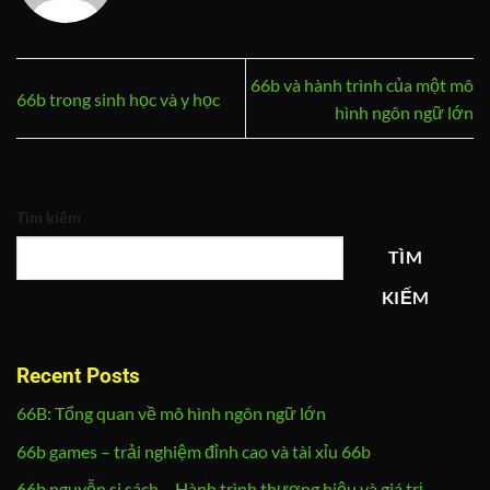
66b và hành trình của một mô
66b trong sinh học và y học
hình ngôn ngữ lớn
Tìm kiếm
TÌM
KIẾM
Recent Posts
66B: Tổng quan về mô hình ngôn ngữ lớn
66b games – trải nghiệm đỉnh cao và tài xỉu 66b
66b nguyễn si sách – Hành trình thương hiệu và giá trị