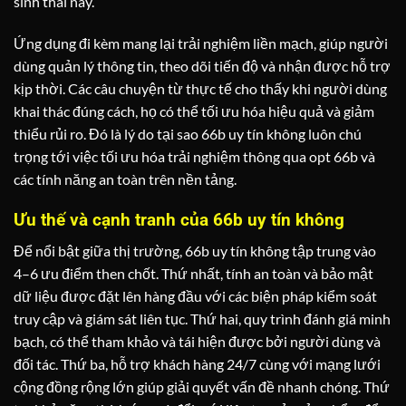
sinh thái này.
Ứng dụng đi kèm mang lại trải nghiệm liền mạch, giúp người
dùng quản lý thông tin, theo dõi tiến độ và nhận được hỗ trợ
kịp thời. Các câu chuyện từ thực tế cho thấy khi người dùng
khai thác đúng cách, họ có thể tối ưu hóa hiệu quả và giảm
thiểu rủi ro. Đó là lý do tại sao 66b uy tín không luôn chú
trọng tới việc tối ưu hóa trải nghiệm thông qua opt 66b và
các tính năng an toàn trên nền tảng.
Ưu thế và cạnh tranh của 66b uy tín không
Để nổi bật giữa thị trường, 66b uy tín không tập trung vào
4–6 ưu điểm then chốt. Thứ nhất, tính an toàn và bảo mật
dữ liệu được đặt lên hàng đầu với các biện pháp kiểm soát
truy cập và giám sát liên tục. Thứ hai, quy trình đánh giá minh
bạch, có thể tham khảo và tái hiện được bởi người dùng và
đối tác. Thứ ba, hỗ trợ khách hàng 24/7 cùng với mạng lưới
cộng đồng rộng lớn giúp giải quyết vấn đề nhanh chóng. Thứ