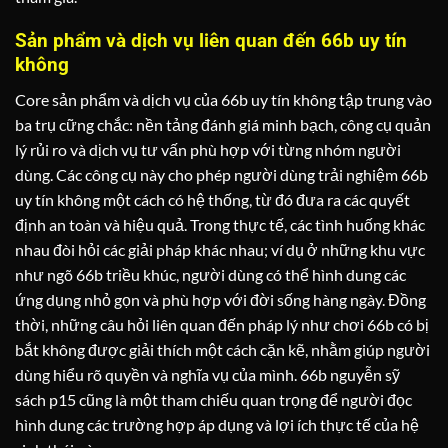
Sản phẩm và dịch vụ liên quan đến 66b uy tín
không
Core sản phẩm và dịch vụ của 66b uy tín không tập trung vào
ba trụ cững chắc: nền tảng đánh giá minh bạch, công cụ quản
lý rủi ro và dịch vụ tư vấn phù hợp với từng nhóm người
dùng. Các công cụ này cho phép người dùng trải nghiệm 66b
uy tín không một cách có hệ thống, từ đó đưa ra các quyết
định an toàn và hiệu quả. Trong thực tế, các tình huống khác
nhau đòi hỏi các giải pháp khác nhau; ví dụ ở những khu vực
như ngõ 66b triều khúc, người dùng có thể hình dung các
ứng dụng nhỏ gọn và phù hợp với đời sống hàng ngày. Đồng
thời, những câu hỏi liên quan đến pháp lý như chơi 66b có bị
bắt không được giải thích một cách cặn kẽ, nhằm giúp người
dùng hiểu rõ quyền và nghĩa vụ của mình. 66b nguyễn sỹ
sách p15 cũng là một tham chiếu quan trọng để người đọc
hình dung các trường hợp áp dụng và lợi ích thực tế của hệ