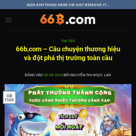
Bỏ
ADD ANYTHING HERE OR JUST REMOVE IT...
qua
nội
dung
TIN TỨC
66b,com – Câu chuyện thương hiệu
và đột phá thị trường toàn cầu
ĐĂNG VÀO
08-08-2026
BỞI
NGUYỄN THỊ NGỌC LAN
08
Th08