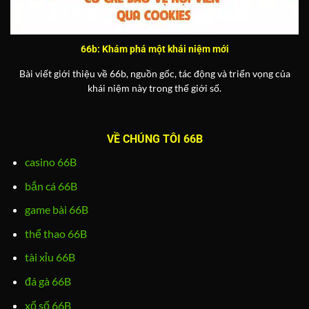
66b: Khám phá một khái niệm mới
Bài viết giới thiệu về 66b, nguồn gốc, tác động và triển vọng của
khái niệm này trong thế giới số.
VỀ CHÚNG TÔI 66B
casino 66B
bắn cá 66B
game bài 66B
thể thao 66B
tài xỉu 66B
đá gà 66B
xổ số 66B