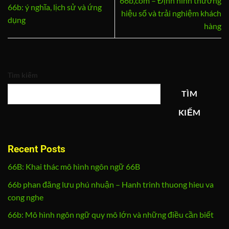
66b,com – Định hình thương
66b: ý nghĩa, lịch sử và ứng
hiệu số và trải nghiệm khách
dụng
hàng
Tìm kiếm
TÌM
KIẾM
Recent Posts
66B: Khai thác mô hình ngôn ngữ 66B
66b phan đăng lưu phú nhuận – Hanh trinh thuong hieu va
cong nghe
66b: Mô hình ngôn ngữ quy mô lớn và những điều cần biết