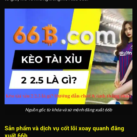
Nguồn gốc từ khóa và sứ mệnh đăng xuất 66b
Sản phẩm và dịch vụ cốt lõi xoay quanh đăng
xuất 66b