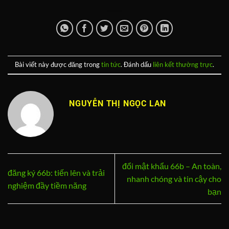
Bài viết này được đăng trong
tin tức
. Đánh dấu
liên kết thường trực
.
NGUYỄN THỊ NGỌC LAN
đổi mật khẩu 66b – An toàn,
đăng ký 66b: tiến lên và trải
nhanh chóng và tin cậy cho
nghiệm đầy tiềm năng
bạn