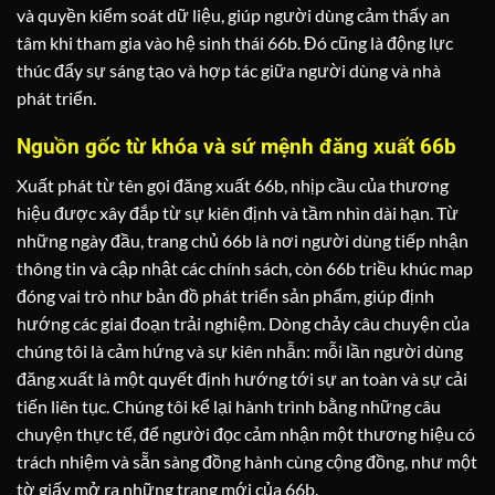
và quyền kiểm soát dữ liệu, giúp người dùng cảm thấy an
tâm khi tham gia vào hệ sinh thái 66b. Đó cũng là động lực
thúc đẩy sự sáng tạo và hợp tác giữa người dùng và nhà
phát triển.
Nguồn gốc từ khóa và sứ mệnh đăng xuất 66b
Xuất phát từ tên gọi đăng xuất 66b, nhịp cầu của thương
hiệu được xây đắp từ sự kiên định và tầm nhìn dài hạn. Từ
những ngày đầu, trang chủ 66b là nơi người dùng tiếp nhận
thông tin và cập nhật các chính sách, còn 66b triều khúc map
đóng vai trò như bản đồ phát triển sản phẩm, giúp định
hướng các giai đoạn trải nghiệm. Dòng chảy câu chuyện của
chúng tôi là cảm hứng và sự kiên nhẫn: mỗi lần người dùng
đăng xuất là một quyết định hướng tới sự an toàn và sự cải
tiến liên tục. Chúng tôi kể lại hành trình bằng những câu
chuyện thực tế, để người đọc cảm nhận một thương hiệu có
trách nhiệm và sẵn sàng đồng hành cùng cộng đồng, như một
tờ giấy mở ra những trang mới của 66b.