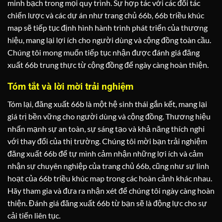
minh bạch trong mọi quy trình. Sự hợp tác với các đối tác
chiến lược và các dự án như trang chủ 66b, 66b triều khúc
map sẽ tiếp tục định hình hành trình phát triển của thương
hiệu, mang lại lợi ích cho người dùng và cộng đồng toàn cầu.
Chúng tôi mong muốn tiếp tục nhận được đánh giá đăng
xuất 66b trung thực từ cộng đồng để ngày càng hoàn thiện.
Tóm tắt và lời mời trải nghiệm
Tóm lại, đăng xuất 66b là một hệ sinh thái gắn kết, mang lại
giá trị bền vững cho người dùng và cộng đồng. Thương hiệu
nhấn mạnh sự an toàn, sự sáng tạo và khả năng thích nghi
với thay đổi của thị trường. Chúng tôi mời bạn trải nghiệm
đăng xuất 66b để tự mình cảm nhận những lợi ích và cảm
nhận sự chuyên nghiệp của trang chủ 66b, cũng như sự linh
hoạt của 66b triều khúc map trong các hoàn cảnh khác nhau.
Hãy tham gia và đưa ra nhận xét để chúng tôi ngày càng hoàn
thiện. Đánh giá đăng xuất 66b từ bạn sẽ là động lực cho sự
cải tiến liên tục.