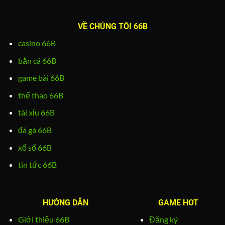
VỀ CHÚNG TÔI 66B
casino 66B
bắn cá 66B
game bài 66B
thể thao 66B
tài xỉu 66B
đá gà 66B
xổ số 66B
tin tức 66B
HƯỚNG DẪN
GAME HOT
Giới thiệu 66B
Đăng ký