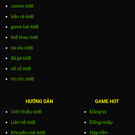
casino 66B
bắn cá 66B
game bài 66B
thể thao 66B
tài xỉu 66B
đá gà 66B
xổ số 66B
tin tức 66B
HƯỚNG DẪN
GAME HOT
Giới thiệu 66B
Đăng ký
Liên hệ 66B
Đăng nhập
Khuyến mãi 66B
Nạp tiền