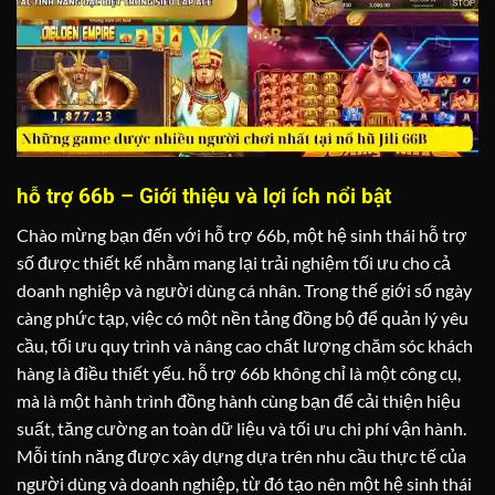
hỗ trợ 66b – Giới thiệu và lợi ích nổi bật
Chào mừng bạn đến với hỗ trợ 66b, một hệ sinh thái hỗ trợ
số được thiết kế nhằm mang lại trải nghiệm tối ưu cho cả
doanh nghiệp và người dùng cá nhân. Trong thế giới số ngày
càng phức tạp, việc có một nền tảng đồng bộ để quản lý yêu
cầu, tối ưu quy trình và nâng cao chất lượng chăm sóc khách
hàng là điều thiết yếu. hỗ trợ 66b không chỉ là một công cụ,
mà là một hành trình đồng hành cùng bạn để cải thiện hiệu
suất, tăng cường an toàn dữ liệu và tối ưu chi phí vận hành.
Mỗi tính năng được xây dựng dựa trên nhu cầu thực tế của
người dùng và doanh nghiệp, từ đó tạo nên một hệ sinh thái