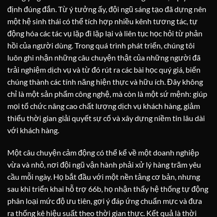
định đúng đắn. Từ ý tưởng ấy, đội ngũ sáng tạo đã dựng nên
một hệ sinh thái có thể tích hợp nhiều kênh tương tác, tự
động hóa các tác vụ lặp đi lặp lại và liên tục học hỏi từ phản
hồi của người dùng. Trong quá trình phát triển, chúng tôi
luôn ghi nhận những câu chuyện thật của những người đã
trải nghiệm dịch vụ và từ đó rút ra các bài học quý giá, biến
chúng thành các tính năng hiện thực và hữu ích. Đây không
chỉ là một sản phẩm công nghệ, mà còn là một sứ mệnh: giúp
mọi tổ chức nâng cao chất lượng dịch vụ khách hàng, giảm
thiểu thời gian giải quyết sự cố và xây dựng niềm tin lâu dài
với khách hàng.
Một câu chuyện cảm động có thể kể về một doanh nghiệp
vừa và nhỏ, nơi đội ngũ vận hành phải xử lý hàng trăm yêu
cầu mỗi ngày. Họ bắt đầu với một nền tảng cơ bản, nhưng
sau khi triển khai hỗ trợ 66b, họ nhận thấy hệ thống tự động
phân loại mức độ ưu tiên, gợi ý đáp ứng chuẩn mực và đưa
ra thống kê hiệu suất theo thời gian thực. Kết quả là thời