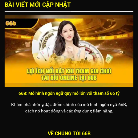
BÀI VIẾT MỚI CẬP NHẬT
66B: Mô hình ngôn ngữ quy mô lớn với tham số 66 tỷ
Khám phá những đặc điểm chính của mô hình ngôn ngữ 66B,
cách nó hoạt động và các ứng dụng tiềm năng.
VỀ CHÚNG TÔI 66B