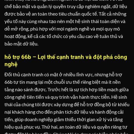
chế bảo mật và quản lý quyền truy cập nghiêm ngặt, dữ liệu
được bảo vệ an toàn theo tiêu chuẩn quốc tế. Tất cả những
yếu tố này cùng nhau tạo nên một hệ sinh thái toàn diện và
dễ mở rộng, phù hợp với mọi ngành nghề và mọi quy mô
hoạt động, kể cả các tổ chức có yêu cầu cao về tuân thủ và
bảo mật dữ liệu.
hỗ trợ 66b – Lợi thế cạnh tranh và đột phá công
nghệ
Đối thủ cạnh tranh có mặt ở nhiều lĩnh vực, nhưng hỗ trợ
66b tự tin mang lại một chuỗi ưu thế riêng biệt mà ít nền
tảng nào sánh được. Trước hết là sự tích hợp liền mạch giữa
công nghệ tiên tiến và quy trình vận hành thực tiễn. Hệ sinh
thái của chúng tôi được xây dựng để hỗ trợ đồng bộ từ khiếu
nại khách hàng cho đến phân tích dữ liệu và hành động cải
tiến, giúp doanh nghiệp giảm thiểu thời gian xử lý và tăng
hiệu quả phục vụ. Thứ hai, an toàn dữ liệu và quyền riêng tư