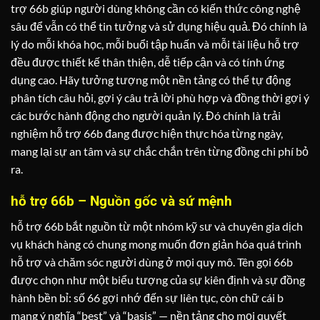
trợ 66b giúp người dùng không cần có kiến thức công nghệ
sâu để vẫn có thể tin tưởng và sử dụng hiệu quả. Đó chính là
lý do mỗi khóa học, mỗi buổi tập huấn và mỗi tài liệu hỗ trợ
đều được thiết kế thân thiện, dễ tiếp cận và có tính ứng
dụng cao. Hãy tưởng tượng một nền tảng có thể tự động
phân tích câu hỏi, gợi ý câu trả lời phù hợp và đồng thời gợi ý
các bước hành động cho người quản lý. Đó chính là trải
nghiệm hỗ trợ 66b đang được hiện thực hóa từng ngày,
mang lại sự an tâm và sự chắc chắn trên từng đồng chi phí bỏ
ra.
hỗ trợ 66b – Nguồn gốc và sứ mệnh
hỗ trợ 66b bắt nguồn từ một nhóm kỹ sư và chuyên gia dịch
vụ khách hàng có chung mong muốn đơn giản hóa quá trình
hỗ trợ và chăm sóc người dùng ở mọi quy mô. Tên gọi 66b
được chọn như một biểu tượng của sự kiên định và sự đồng
hành bền bỉ: số 66 gợi nhớ đến sự liên tục, còn chữ cái b
mang ý nghĩa “best” và “basis” — nền tảng cho mọi quyết