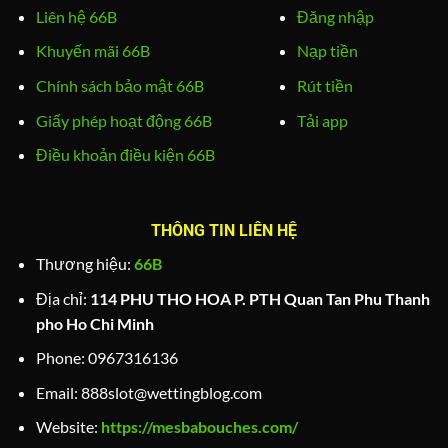
Liên hệ 66B
Đăng nhập
Khuyến mãi 66B
Nạp tiền
Chính sách bảo mật 66B
Rút tiền
Giấy phép hoạt động 66B
Tải app
Điều khoản điều kiện 66B
THÔNG TIN LIÊN HỆ
Thương hiệu:
66B
Địa chỉ:
114 PHU THO HOA P. PTH Quan Tan Phu Thanh
pho Ho Chi Minh
Phone:
0967316136
Email:
888slot@wettingblog.com
Website:
https://mesbabouches.com/