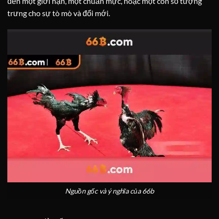
đến một giới hạn, một chuẩn mực, hoặc một con số tượng
trưng cho sự tò mò và đổi mới.
Nguồn gốc và ý nghĩa của 66b