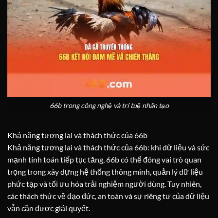
66b trong công nghệ và trí tuệ nhân tạo
Khả năng tương lai và thách thức của 66b
Khả năng tương lai và thách thức của 66b: khi dữ liệu và sức
mạnh tính toán tiếp tục tăng, 66b có thể đóng vai trò quan
trọng trong xây dựng hệ thống thông minh, quản lý dữ liệu
phức tạp và tối ưu hóa trải nghiệm người dùng. Tuy nhiên,
các thách thức về đạo đức, an toàn và sự riêng tư của dữ liệu
vẫn cần được giải quyết.