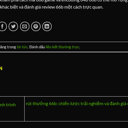
khác biệt và đánh giá review 66b một cách trực quan.
đăng trong
tin tức
. Đánh dấu
liên kết thường trực
.
N
rút thưởng 66b: chiến lược trải nghiệm và đánh giá
nh trình