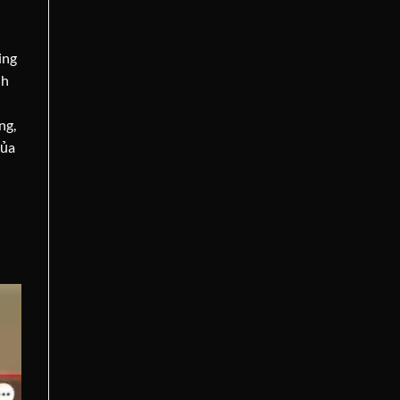
ing
nh
ng,
của