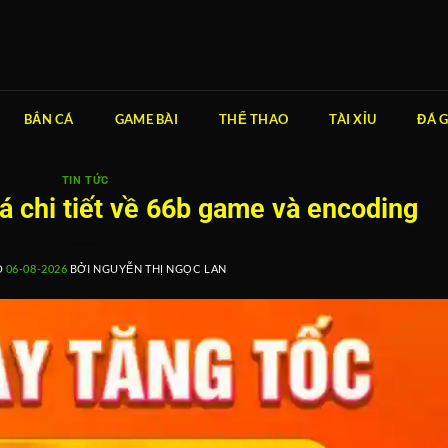
BẮN CÁ
GAME BÀI
THỂ THAO
TÀI XỈU
ĐÁ 
TIN TỨC
á chi tiết về 66b game và encoding
O
06-08-2026
BỞI
NGUYỄN THỊ NGỌC LAN