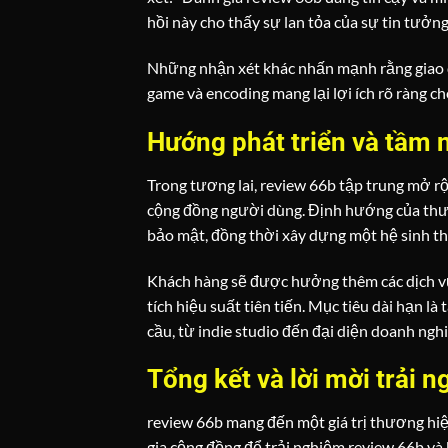
hồi này cho thấy sự lan tỏa của sự tin tưởng
Những nhận xét khác nhấn mạnh rằng giao d
game và encoding mang lại lợi ích rõ ràng ch
Hướng phát triển và tầm n
Trong tương lai, review 66b tập trung mở r
cộng đồng người dùng. Định hướng của thươn
bảo mật, đồng thời xây dựng một hệ sinh thá
Khách hàng sẽ được hưởng thêm các dịch vụ
tích hiệu suất tiên tiến. Mục tiêu dài hạn là
cầu, từ indie studio đến đại diện doanh ngh
Tổng kết và lời mời trải 
review 66b mang đến một giá trị thương hiệ
gia cộng đồng để trải nghiệm review 66b v