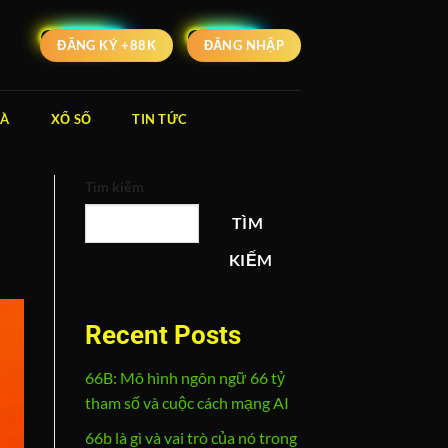
ĐĂNG KÝ +88K
ĐĂNG NHẬP
GÀ
XỔ SỐ
TIN TỨC
Tìm kiếm
TÌM
KIẾM
Recent Posts
66B: Mô hình ngôn ngữ 66 tỷ
tham số và cuộc cách mạng AI
66b là gì và vai trò của nó trong