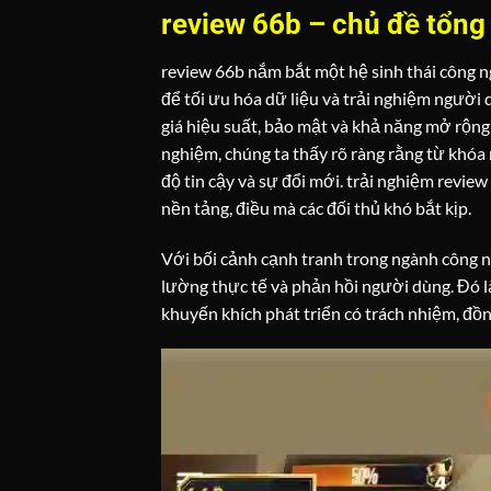
review 66b – chủ đề tổng q
review 66b nắm bắt một hệ sinh thái công n
để tối ưu hóa dữ liệu và trải nghiệm người
giá hiệu suất, bảo mật và khả năng mở rộng c
nghiệm, chúng ta thấy rõ ràng rằng từ khóa 
độ tin cậy và sự đổi mới. trải nghiệm revie
nền tảng, điều mà các đối thủ khó bắt kịp.
Với bối cảnh cạnh tranh trong ngành công ng
lường thực tế và phản hồi người dùng. Đó 
khuyến khích phát triển có trách nhiệm, đồn