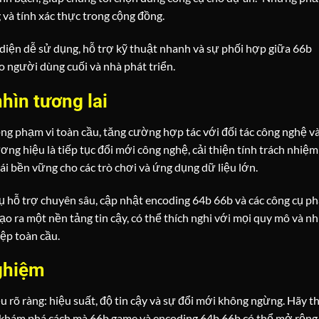
 và tính xác thực trong cộng đồng.
iện dễ sử dụng, hỗ trợ kỹ thuật nhanh và sự phối hợp giữa 66b
o người dùng cuối và nhà phát triển.
hìn tương lai
ộng phạm vi toàn cầu, tăng cường hợp tác với đối tác công nghệ v
g hiệu là tiếp tục đổi mới công nghệ, cải thiện tính trách nhiệm
i bền vững cho các trò chơi và ứng dụng dữ liệu lớn.
 hỗ trợ chuyên sâu, cập nhật encoding 64b 66b và các công cụ p
 tạo ra một nền tảng tin cậy, có thể thích nghi với mọi quy mô và n
iệp toàn cầu.
nghiệm
u rõ ràng: hiệu suất, độ tin cậy và sự đổi mới không ngừng. Hãy 
à khám phá cách mà 66b game và encoding 64b 66b có thể mở rộng