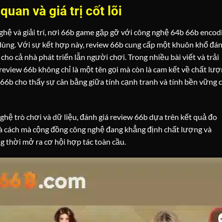
uan và giá trị cốt lõi
ghệ và giải trí, nơi 66b game gặp gỡ với công nghệ 64b 66b encod
 dùng. Với sự kết hợp này, review 66b cung cấp một khuôn khổ đá
ho cả nhà phát triển lẫn người chơi. Trong nhiều bài viết và trải
review 66b không chỉ là một tên gọi mà còn là cam kết về chất lượ
w 66b cho thấy sự cân bằng giữa tính cạnh tranh và tính bền vững 
hệ trò chơi và dữ liệu, đánh giá review 66b dựa trên kết quả đo
là cách mà cộng đồng công nghệ đang khẳng định chất lượng và
g thời mở ra cơ hội hợp tác toàn cầu.