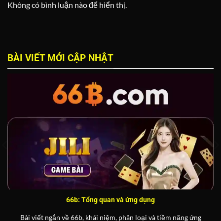
Không có bình luận nào để hiển thị.
BÀI VIẾT MỚI CẬP NHẬT
66b: Tổng quan và ứng dụng
Bài viết ngắn về 66b, khái niệm, phân loại và tiềm năng ứng