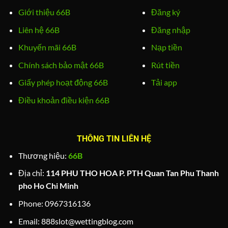
Giới thiệu 66B
Đăng ký
Liên hệ 66B
Đăng nhập
Khuyến mãi 66B
Nạp tiền
Chính sách bảo mật 66B
Rút tiền
Giấy phép hoạt động 66B
Tải app
Điều khoản điều kiện 66B
THÔNG TIN LIÊN HỆ
Thương hiệu:
66B
Địa chỉ:
114 PHU THO HOA P. PTH Quan Tan Phu Thanh
pho Ho Chi Minh
Phone:
0967316136
Email:
888slot@wettingblog.com