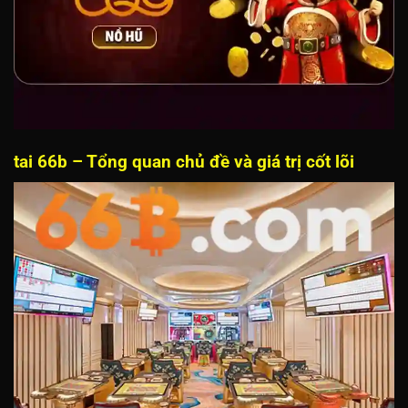
tai 66b – Tổng quan chủ đề và giá trị cốt lõi