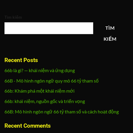
Tìm kiếm
TÌM
KIẾM
Recent Posts
66b là gì? — khái niệm và ứng dụng
66B - Mô hình ngôn ngữ quy mô 66 tỷ tham số
66b: Khám phá một khái niệm mới
66b: khái niệm, nguồn gốc và triển vọng
66B: Mô hình ngôn ngữ 66 tỷ tham số và cách hoạt động
Recent Comments