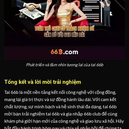
Phát triển và tầm nhìn tương lai của tai 66b
Tổng kết và lời mời trải nghiệm
Tai 66b là một nền tảng kết nối công nghệ với cộng đồng,
mang lại giá trị thực và sự đồng hành lâu dài. Với cam kết
chất lượng, sự minh bạch và hệ sinh thái đa dạng, tai 66b
mời bạn trải nghiệm tai 66b và gia nhập 66b club để cùng
khám phá giới hạn mới của công nghệ và giao lưu xã hội. Hãy
bắt đầu hành trình hôm nay và chia sẻ phản hồi để chúng ta