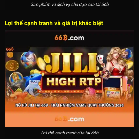
Sản phẩm và dịch vụ chủ đạo của tai 66b
Lợi thế cạnh tranh và giá trị khác biệt
Lợi thế cạnh tranh của tai 66b