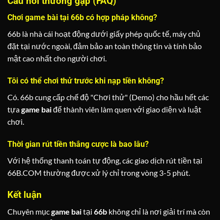
Câu hỏi thường gặp (FAQ)
Chơi game bài tại 66b có hợp pháp không?
66b là nhà cái hoạt động dưới giấy phép quốc tế, máy chủ
đặt tại nước ngoài, đảm bảo an toàn thông tin và tính bảo
mật cao nhất cho người chơi.
Tôi có thể chơi thử trước khi nạp tiền không?
Có. 66b cung cấp chế độ "Chơi thử" (Demo) cho hầu hết các
tựa
game bai
để thành viên làm quen với giao diện và luật
chơi.
Thời gian rút tiền thắng cược là bao lâu?
Với hệ thống thanh toán tự động, các giao dịch rút tiền tại
66B.COM thường được xử lý chỉ trong vòng 3-5 phút.
Kết luận
Chuyên mục
game bai
tại
66b
không chỉ là nơi giải trí mà còn