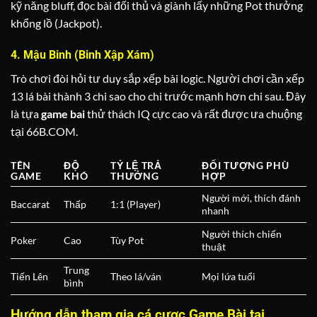
kỹ năng bluff, đọc bài đối thủ và giành lấy những Pot thưởng
khổng lồ (Jackpot).
4. Mậu Binh (Binh Xập Xám)
Trò chơi đòi hỏi tư duy sắp xếp bài logic. Người chơi cần xếp
13 lá bài thành 3 chi sao cho chi trước mạnh hơn chi sau. Đây
là tựa
game bai
thử thách IQ cực cao và rất được ưa chuộng
tại 66B.COM.
TÊN
ĐỘ
TỶ LỆ TRẢ
ĐỐI TƯỢNG PHÙ
GAME
KHÓ
THƯỞNG
HỢP
Người mới, thích đánh
Baccarat
Thấp
1:1 (Player)
nhanh
Người thích chiến
Poker
Cao
Tùy Pot
thuật
Trung
Tiến Lên
Theo lá/ván
Mọi lứa tuổi
bình
Hướng dẫn tham gia cá cược Game Bài tại