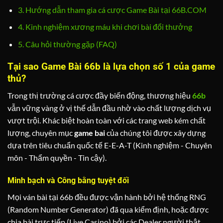
3. Hướng dẫn tham gia cá cược Game Bài tại 66B.COM
4. Kinh nghiệm xương máu khi chơi bài đổi thưởng
5. Câu hỏi thường gặp (FAQ)
Tại sao Game Bài 66b là lựa chọn số 1 của game
thủ?
Trong thị trường cá cược đầy biến động, thương hiệu
66b
vẫn vững vàng ở vị thế dẫn đầu nhờ vào chất lượng dịch vụ
vượt trội. Khác biệt hoàn toàn với các trang web kém chất
lượng, chuyên mục
game bai
của chúng tôi được xây dựng
dựa trên tiêu chuẩn quốc tế E-E-A-T (Kinh nghiệm - Chuyên
môn - Thẩm quyền - Tin cậy).
Minh bạch và Công bằng tuyệt đối
Mọi ván bài tại 66b đều được vận hành bởi hệ thống RNG
(Random Number Generator) đã qua kiểm định, hoặc được
chia bài trực tiếp (Live Casino) bởi các Dealer người thật.