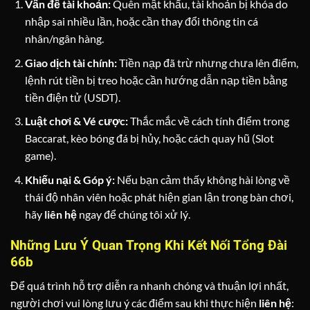
Vấn đề tài khoản:
Quên mật khẩu, tài khoản bị khóa do
nhập sai nhiều lần, hoặc cần thay đổi thông tin cá
nhân/ngân hàng.
Giao dịch tài chính:
Tiền nạp đã trừ nhưng chưa lên điểm,
lệnh rút tiền bị treo hoặc cần hướng dẫn nạp tiền bằng
tiền điện tử (USDT).
Luật chơi & Vé cược:
Thắc mắc về cách tính điểm trong
Baccarat, kèo bóng đá bị hủy, hoặc cách quay hũ (Slot
game).
Khiếu nại & Góp ý:
Nếu bạn cảm thấy không hài lòng về
thái độ nhân viên hoặc phát hiện gian lận trong bàn chơi,
hãy
liên hệ
ngay để chúng tôi xử lý.
Những Lưu Ý Quan Trọng Khi Kết Nối Tổng Đài
66b
Để quá trình hỗ trợ diễn ra nhanh chóng và thuận lợi nhất,
người chơi vui lòng lưu ý các điểm sau khi thực hiện
liên hệ
: