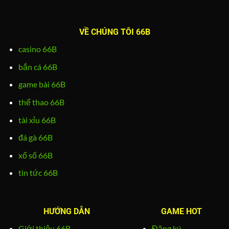
VỀ CHÚNG TÔI 66B
casino 66B
bắn cá 66B
game bài 66B
thể thao 66B
tài xỉu 66B
đá gà 66B
xổ số 66B
tin tức 66B
HƯỚNG DẪN
GAME HOT
Giới thiệu 66B
Đăng ký