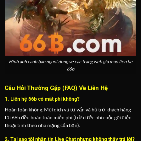
Hinh anh canh bao nguoi dung ve cac trang web gia mao lien he
66b
Câu Hỏi Thường Gặp (FAQ) Về Liên Hệ
1. Liên hệ 66b có mất phí không?
Hoàn toàn không. Mọi dịch vụ tư vấn và hỗ trợ khách hàng
tại 66b đều hoàn toàn miễn phí (trừ cước phí cuộc gọi điện
thoại tính theo nhà mạng của bạn).
2. Tại sao tôi nhắn tin Live Chat nhưng không thấy trả lời?