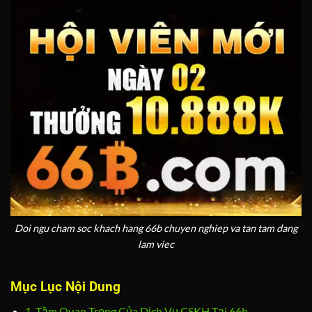
Doi ngu cham soc khach hang 66b chuyen nghiep va tan tam dang
lam viec
Mục Lục Nội Dung
1. Tầm Quan Trọng Của Dịch Vụ CSKH Tại 66b