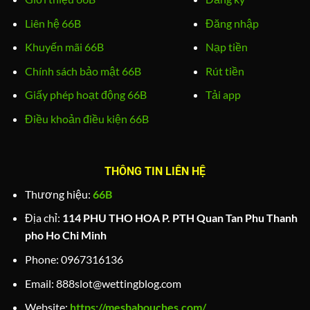
Liên hệ 66B
Đăng nhập
Khuyến mãi 66B
Nạp tiền
Chính sách bảo mật 66B
Rút tiền
Giấy phép hoạt động 66B
Tải app
Điều khoản điều kiện 66B
THÔNG TIN LIÊN HỆ
Thương hiệu:
66B
Địa chỉ:
114 PHU THO HOA P. PTH Quan Tan Phu Thanh
pho Ho Chi Minh
Phone:
0967316136
Email:
888slot@wettingblog.com
Website:
https://mesbabouches.com/