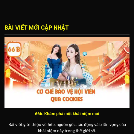
BÀI VIẾT MỚI CẬP NHẬT
66b: Khám phá một khái niệm mới
Bài viết giới thiệu về 66b, nguồn gốc, tác động và triển vọng của
khái niệm này trong thế giới số.