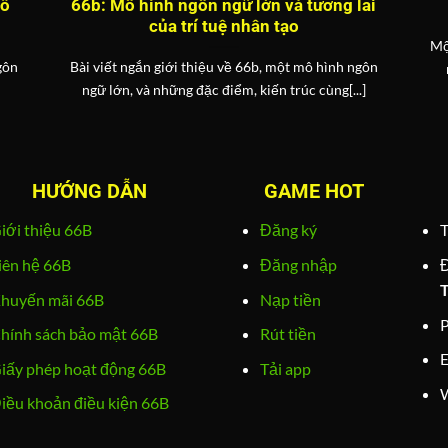
số
66b: Mô hình ngôn ngữ lớn và tương lai
của trí tuệ nhân tạo
Mộ
gôn
Bài viết ngắn giới thiệu về 66b, một mô hình ngôn
ngữ lớn, và những đặc điểm, kiến trúc cùng[...]
HƯỚNG DẪN
GAME HOT
iới thiệu 66B
Đăng ký
T
iên hệ 66B
Đăng nhập
Đ
T
huyến mãi 66B
Nạp tiền
hính sách bảo mật 66B
Rút tiền
E
iấy phép hoạt động 66B
Tải app
W
iều khoản điều kiện 66B