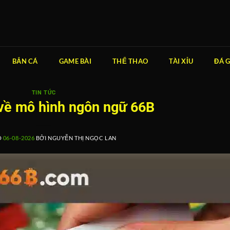
BẮN CÁ
GAME BÀI
THỂ THAO
TÀI XỈU
ĐÁ 
TIN TỨC
 về mô hình ngôn ngữ 66B
O
06-08-2026
BỞI
NGUYỄN THỊ NGỌC LAN