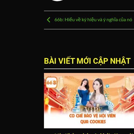
66b: Hiểu về ký hiệu và ý nghĩa của nó
BÀI VIẾT MỚI CẬP NHẬT