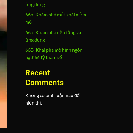
ứng dụng
66b: Khám phá một khái niệm
mới
66b: Khám phá nền tảng và
ứng dụng
66B: Khai phá mô hình ngôn
ngữ 66 tỷ tham số
Recent
Comments
Không có bình luận nào để
hiển thị.