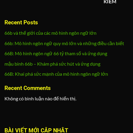
KIẾM
Recent Posts
66b và thế giới của các mô hình ngôn ngữ lớn
66b: Mô hình ngôn ngữ quy mô lớn và những điều cần biết
66B: Mô hình ngôn ngữ 66 tỷ tham số và ứng dụng
mậu binh 66b – Khám phá sức hút và ứng dụng
66B: Khai phá sức mạnh của mô hình ngôn ngữ lớn
Recent Comments
Không có bình luận nào để hiển thị.
BÀI VIẾT MỚI CẬP NHẬT