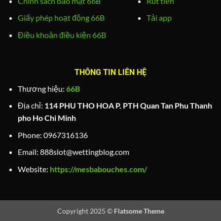
Chính sách bảo mật 66B
Rút tiền
Giấy phép hoạt động 66B
Tải app
Điều khoản điều kiện 66B
THÔNG TIN LIÊN HỆ
Thương hiệu:
66B
Địa chỉ:
114 PHU THO HOA P. PTH Quan Tan Phu Thanh
pho Ho Chi Minh
Phone:
0967316136
Email:
888slot@wettingblog.com
Website:
https://mesbabouches.com/
Copyright 2025 ©
Flatsome Theme