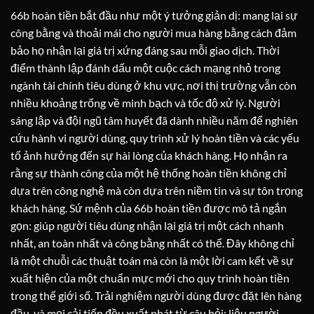
66b hoàn tiền bắt đầu như một ý tưởng giản dị: mang lại sự
công bằng và thoải mái cho người mua hàng bằng cách đảm
bảo họ nhận lại giá trị xứng đáng sau mỗi giao dịch. Thời
điểm thành lập đánh dấu một cuộc cách mạng nhỏ trong
ngành tài chính tiêu dùng ở khu vực, nơi thị trường vẫn còn
nhiều khoảng trống về minh bạch và tốc độ xử lý. Người
sáng lập và đội ngũ tâm huyết đã dành nhiều năm để nghiên
cứu hành vi người dùng, quy trình xử lý hoàn tiền và các yếu
tố ảnh hưởng đến sự hài lòng của khách hàng. Họ nhận ra
rằng sự thành công của một hệ thống hoàn tiền không chỉ
dựa trên công nghệ mà còn dựa trên niềm tin và sự tôn trọng
khách hàng. Sứ mệnh của 66b hoàn tiền được mô tả ngắn
gọn: giúp người tiêu dùng nhận lại giá trị một cách nhanh
nhất, an toàn nhất và công bằng nhất có thể. Đây không chỉ
là một chuỗi các thuật toán mà còn là một lời cam kết về sự
xuất hiện của một chuẩn mực mới cho quy trình hoàn tiền
trong thế giới số. Trải nghiệm người dùng được đặt lên hàng
đầu, và mọi cải tiến đều xuất phát từ câu hỏi: liệu người