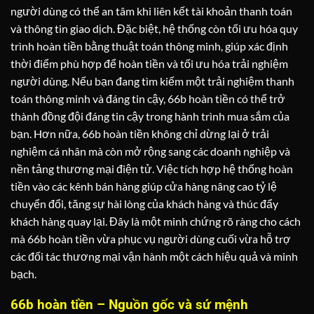
người dùng có thể an tâm khi liên kết tài khoản thanh toán
và thông tin giao dịch. Đặc biệt, hệ thống còn tối ưu hóa quy
trình hoàn tiền bằng thuật toán thông minh, giúp xác định
thời điểm phù hợp để hoàn tiền và tối ưu hóa trải nghiệm
người dùng. Nếu bạn đang tìm kiếm một trải nghiệm thanh
toán thông minh và đáng tin cậy, 66b hoàn tiền có thể trở
thành đồng đội đáng tin cậy trong hành trình mua sắm của
bạn. Hơn nữa, 66b hoàn tiền không chỉ dừng lại ở trải
nghiệm cá nhân mà còn mở rộng sang các doanh nghiệp và
nền tảng thương mại điện tử. Việc tích hợp hệ thống hoàn
tiền vào các kênh bán hàng giúp cửa hàng nâng cao tỷ lệ
chuyển đổi, tăng sự hài lòng của khách hàng và thúc đẩy
khách hàng quay lại. Đây là một minh chứng rõ ràng cho cách
mà 66b hoàn tiền vừa phục vụ người dùng cuối vừa hỗ trợ
các đối tác thương mại vận hành một cách hiệu quả và minh
bạch.
66b hoàn tiền – Nguồn gốc và sứ mệnh