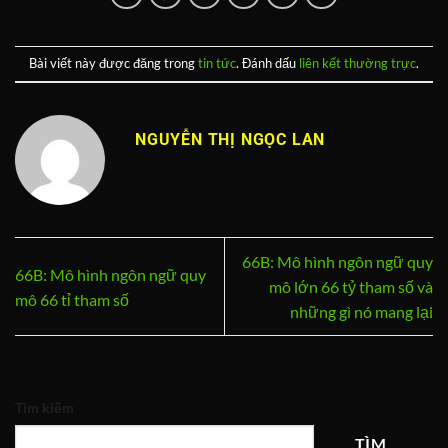
Bài viết này được đăng trong
tin tức
. Đánh dấu
liên kết thường trực
.
NGUYỄN THỊ NGỌC LAN
66B: Mô hình ngôn ngữ quy
66B: Mô hình ngôn ngữ quy
mô lớn 66 tỷ tham số và
mô 66 tỉ tham số
những gì nó mang lại
Tìm kiếm
TÌM