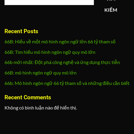
KIẾM
Recent Posts
66B: Hiểu về một mô hình ngôn ngữ lớn 66 tỷ tham số
66B: Tìm hiểu mô hình ngôn ngữ quy mô lớn
66b mới nhất: Đột phá công nghệ và ứng dụng thực tiễn
66B: mô hình ngôn ngữ quy mô lớn
66b: Mô hình ngôn ngữ 66 tỷ tham số và những điều cần biết
Recent Comments
Không có bình luận nào để hiển thị.