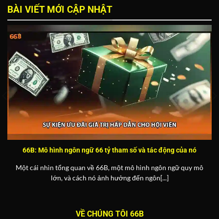
BÀI VIẾT MỚI CẬP NHẬT
66B: Mô hình ngôn ngữ 66 tỷ tham số và tác động của nó
Một cái nhìn tổng quan về 66B, một mô hình ngôn ngữ quy mô
lớn, và cách nó ảnh hưởng đến ngôn[...]
VỀ CHÚNG TÔI 66B