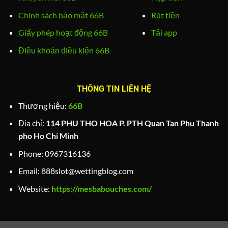
Chính sách bảo mật 66B
Rút tiền
Giấy phép hoạt động 66B
Tải app
Điều khoản điều kiện 66B
THÔNG TIN LIÊN HỆ
Thương hiệu:
66B
Địa chỉ:
114 PHU THO HOA P. PTH Quan Tan Phu Thanh
pho Ho Chi Minh
Phone:
0967316136
Email:
888slot@wettingblog.com
Website:
https://mesbabouches.com/