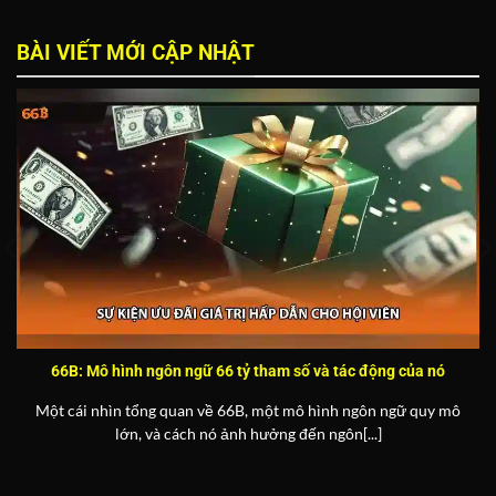
BÀI VIẾT MỚI CẬP NHẬT
66B: Mô hình ngôn ngữ 66 tỷ tham số và tác động của nó
Một cái nhìn tổng quan về 66B, một mô hình ngôn ngữ quy mô
lớn, và cách nó ảnh hưởng đến ngôn[...]