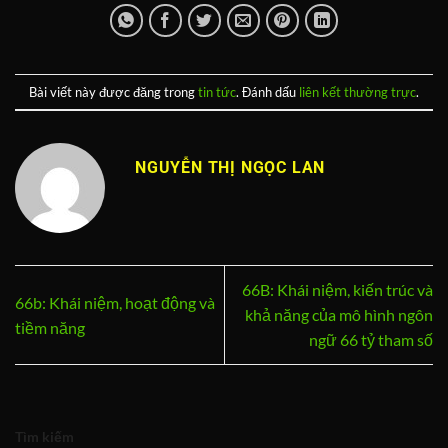
Bài viết này được đăng trong
tin tức
. Đánh dấu
liên kết thường trực
.
NGUYỄN THỊ NGỌC LAN
66B: Khái niệm, kiến trúc và
66b: Khái niệm, hoạt động và
khả năng của mô hình ngôn
tiềm năng
ngữ 66 tỷ tham số
Tìm kiếm