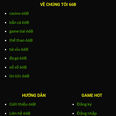
VỀ CHÚNG TÔI 66B
casino 66B
bắn cá 66B
game bài 66B
thể thao 66B
tài xỉu 66B
đá gà 66B
xổ số 66B
tin tức 66B
HƯỚNG DẪN
GAME HOT
Giới thiệu 66B
Đăng ký
Liên hệ 66B
Đăng nhập