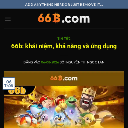
Bỏ
ADD ANYTHING HERE OR JUST REMOVE IT...
qua
nội
dung
TIN TỨC
66b: khái niệm, khả năng và ứng dụng
ĐĂNG VÀO
06-08-2026
BỞI
NGUYỄN THỊ NGỌC LAN
06
Th08