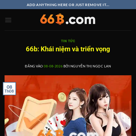
Bỏ
ADD ANYTHING HERE OR JUST REMOVE IT...
qua
nội
dung
TIN TỨC
66b: Khái niệm và triển vọng
ĐĂNG VÀO
08-08-2026
BỞI
NGUYỄN THỊ NGỌC LAN
08
Th08