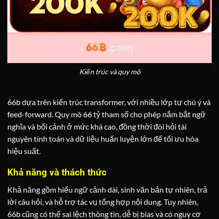
Kiến trúc và quy mô
66b dựa trên kiến trúc transformer, với nhiều lớp tự chú ý và
feed-forward. Quy mô 66 tỷ tham số cho phép nắm bắt ngữ
nghĩa và bối cảnh ở mức khá cao, đồng thời đòi hỏi tài
nguyên tính toán và dữ liệu huấn luyện lớn để tối ưu hóa
hiệu suất.
Khả năng và thách thức
Khả năng gồm hiểu ngữ cảnh dài, sinh văn bản tự nhiên, trả
lời câu hỏi, và hỗ trợ tác vụ tổng hợp nội dung. Tuy nhiên,
66b cũng có thể sai lệch thông tin, dễ bị bias và có nguy cơ