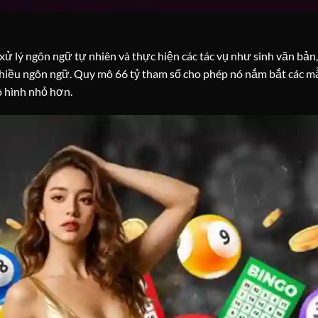
xử lý ngôn ngữ tự nhiên và thực hiện các tác vụ như sinh văn bản,
ở nhiều ngôn ngữ. Quy mô 66 tỷ tham số cho phép nó nắm bắt các m
ô hình nhỏ hơn.