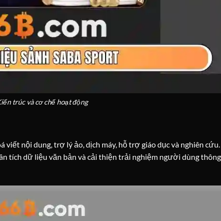
iến trúc và cơ chế hoạt động
viết nội dung, trợ lý ảo, dịch máy, hỗ trợ giáo dục và nghiên cứu
hân tích dữ liệu văn bản và cải thiện trải nghiệm người dùng thông