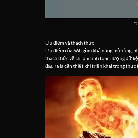
Cá
Ưu điểm và thách thức
Ưu điểm của 66b gồm khả năng mở rộng, hiể
thách thức về chi phí tính toán, lượng dữ li
đầu ra là cần thiết khi triển khai trong thực 