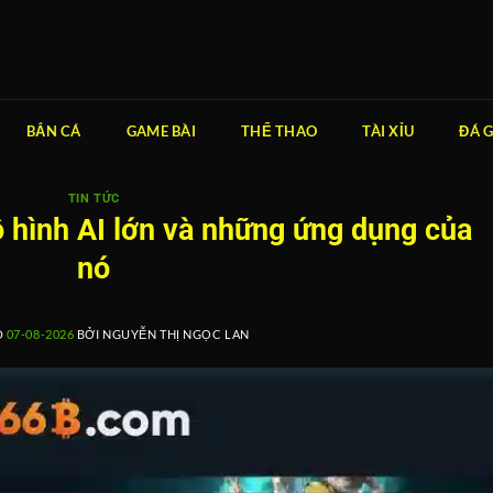
BẮN CÁ
GAME BÀI
THỂ THAO
TÀI XỈU
ĐÁ 
TIN TỨC
 hình AI lớn và những ứng dụng của
nó
O
07-08-2026
BỞI
NGUYỄN THỊ NGỌC LAN