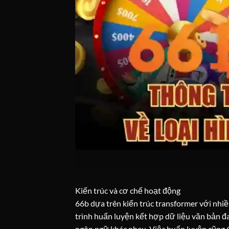
Kiến trúc và cơ chế hoạt động
66b dựa trên kiến trúc transformer với nhiề
trình huấn luyện kết hợp dữ liệu văn bản đ
ngôn ngữ khác nhau. Việc huấn luyện cũng đ