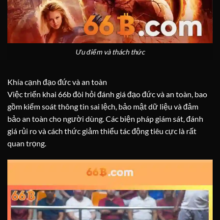
Ưu điểm và thách thức
Khía cạnh đạo đức và an toàn
Việc triển khai 66b đòi hỏi đánh giá đạo đức và an toàn, bao
gồm kiểm soát thông tin sai lệch, bảo mật dữ liệu và đảm
bảo an toàn cho người dùng. Các biện pháp giám sát, đánh
giá rủi ro và cách thức giảm thiểu tác động tiêu cực là rất
quan trọng.