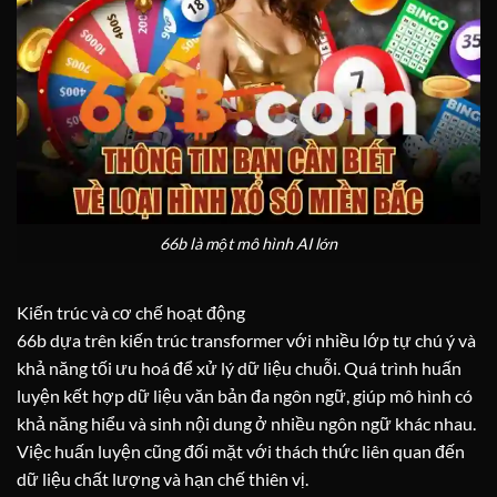
66b là một mô hình AI lớn
Kiến trúc và cơ chế hoạt động
66b dựa trên kiến trúc transformer với nhiều lớp tự chú ý và
khả năng tối ưu hoá để xử lý dữ liệu chuỗi. Quá trình huấn
luyện kết hợp dữ liệu văn bản đa ngôn ngữ, giúp mô hình có
khả năng hiểu và sinh nội dung ở nhiều ngôn ngữ khác nhau.
Việc huấn luyện cũng đối mặt với thách thức liên quan đến
dữ liệu chất lượng và hạn chế thiên vị.