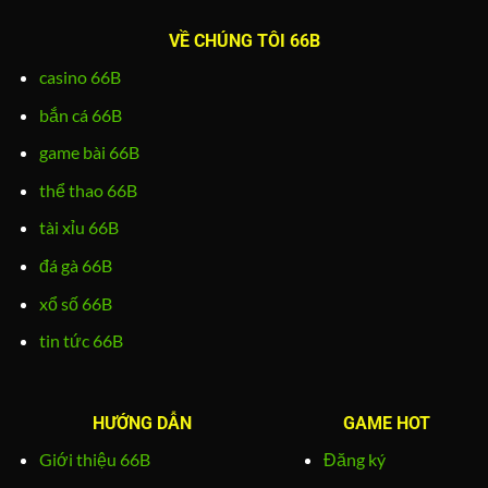
VỀ CHÚNG TÔI 66B
casino 66B
bắn cá 66B
game bài 66B
thể thao 66B
tài xỉu 66B
đá gà 66B
xổ số 66B
tin tức 66B
HƯỚNG DẪN
GAME HOT
Giới thiệu 66B
Đăng ký