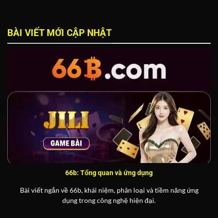
BÀI VIẾT MỚI CẬP NHẬT
66b: Tổng quan và ứng dụng
Bài viết ngắn về 66b, khái niệm, phân loại và tiềm năng ứng
dụng trong công nghệ hiện đại.