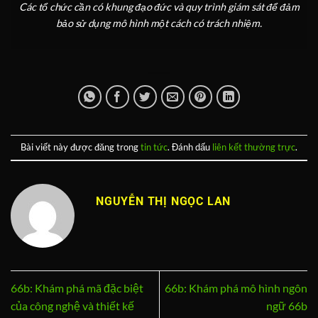
Các tổ chức cần có khung đạo đức và quy trình giám sát để đảm
bảo sử dụng mô hình một cách có trách nhiệm.
Bài viết này được đăng trong
tin tức
. Đánh dấu
liên kết thường trực
.
NGUYỄN THỊ NGỌC LAN
66b: Khám phá mã đặc biệt
66b: Khám phá mô hình ngôn
của công nghệ và thiết kế
ngữ 66b