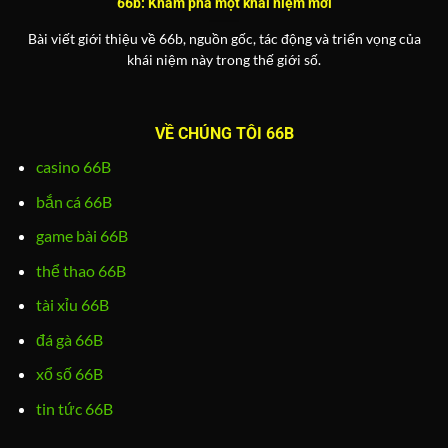
66b: Khám phá một khái niệm mới
Bài viết giới thiệu về 66b, nguồn gốc, tác động và triển vọng của
khái niệm này trong thế giới số.
VỀ CHÚNG TÔI 66B
casino 66B
bắn cá 66B
game bài 66B
thể thao 66B
tài xỉu 66B
đá gà 66B
xổ số 66B
tin tức 66B