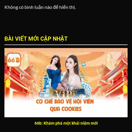
Không có bình luận nào để hiển thị.
BÀI VIẾT MỚI CẬP NHẬT
66b: Khám phá một khái niệm mới