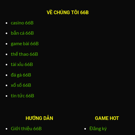
VỀ CHÚNG TÔI 66B
casino 66B
bắn cá 66B
game bài 66B
thể thao 66B
tài xỉu 66B
đá gà 66B
xổ số 66B
tin tức 66B
HƯỚNG DẪN
GAME HOT
Giới thiệu 66B
Đăng ký