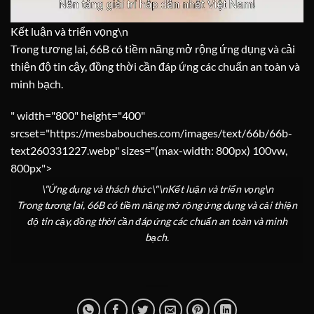
Kết luận và triển vọng\n
Trong tương lai, 66B có tiềm năng mở rộng ứng dụng và cải
thiện độ tin cậy, đồng thời cần đáp ứng các chuẩn an toàn và
minh bạch.
" width="800" height="400"
srcset="https://mesbabouches.com/images/text/66b/66b-
text260331227.webp" sizes="(max-width: 800px) 100vw,
800px">
\"Ứng dụng và thách thức\"\n
Kết luận và triển vọng
\n
Trong tương lai, 66B có tiềm năng mở rộng ứng dụng và cải thiện
độ tin cậy, đồng thời cần đáp ứng các chuẩn an toàn và minh
bạch.