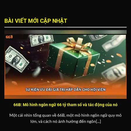
BÀI VIẾT MỚI CẬP NHẬT
66B: Mô hình ngôn ngữ 66 tỷ tham số và tác động của nó
Một cái nhìn tổng quan về 66B, một mô hình ngôn ngữ quy mô
lớn, và cách nó ảnh hưởng đến ngôn[...]