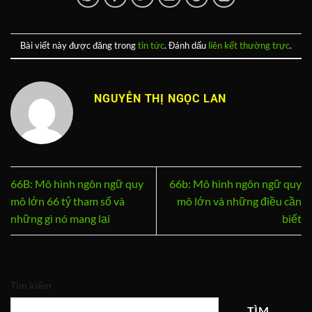
Bài viết này được đăng trong
tin tức
. Đánh dấu
liên kết thường trực
.
NGUYỄN THỊ NGỌC LAN
66B: Mô hình ngôn ngữ quy
66b: Mô hình ngôn ngữ quy
mô lớn 66 tỷ tham số và
mô lớn và những điều cần
những gì nó mang lại
biết
Tìm kiếm
TÌM