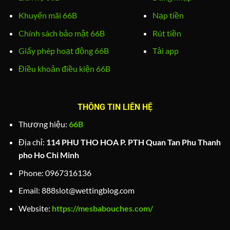
Khuyến mãi 66B
Nạp tiền
Chính sách bảo mật 66B
Rút tiền
Giấy phép hoạt động 66B
Tải app
Điều khoản điều kiện 66B
THÔNG TIN LIÊN HỆ
Thương hiệu:
66B
Địa chỉ:
114 PHU THO HOA P. PTH Quan Tan Phu Thanh
pho Ho Chi Minh
Phone:
0967316136
Email:
888slot@wettingblog.com
Website:
https://mesbabouches.com/