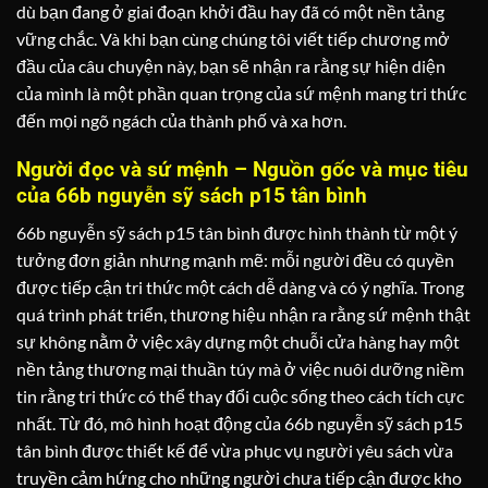
dù bạn đang ở giai đoạn khởi đầu hay đã có một nền tảng
vững chắc. Và khi bạn cùng chúng tôi viết tiếp chương mở
đầu của câu chuyện này, bạn sẽ nhận ra rằng sự hiện diện
của mình là một phần quan trọng của sứ mệnh mang tri thức
đến mọi ngõ ngách của thành phố và xa hơn.
Người đọc và sứ mệnh – Nguồn gốc và mục tiêu
của 66b nguyễn sỹ sách p15 tân bình
66b nguyễn sỹ sách p15 tân bình được hình thành từ một ý
tưởng đơn giản nhưng mạnh mẽ: mỗi người đều có quyền
được tiếp cận tri thức một cách dễ dàng và có ý nghĩa. Trong
quá trình phát triển, thương hiệu nhận ra rằng sứ mệnh thật
sự không nằm ở việc xây dựng một chuỗi cửa hàng hay một
nền tảng thương mại thuần túy mà ở việc nuôi dưỡng niềm
tin rằng tri thức có thể thay đổi cuộc sống theo cách tích cực
nhất. Từ đó, mô hình hoạt động của 66b nguyễn sỹ sách p15
tân bình được thiết kế để vừa phục vụ người yêu sách vừa
truyền cảm hứng cho những người chưa tiếp cận được kho