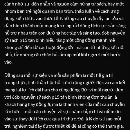
cảnh nhờ sự kiên nhẫn và nguồn cảm hứng từ sách, hay một
nhóm bạn trẻ ngồi quanh bàn tròn, thảo luận về cách ứng
dụng kiến thức vào thực tế. Những câu chuyện ấy lan tỏa và
dần hình thành một mạng lưới người dùng tích cực, sẵn sàng
hỗ trợ nhau trên con đường học tập và sáng tạo. 66b nguyễn
sỹ sách p15 tân bình hiểu rằng một cộng đồng mạnh mẽ
không chỉ đến từ các hoạt động lớn mà còn từ những kết nối
nhỏ, từ những câu chào hỏi ấm áp mỗi khi người mới bước
vào.
Đằng sau mỗi sự kiện và mỗi sản phẩm là một hệ giá trị:
trung thực, tinh thần học hỏi, tôn trọng người đọc và cam kết
mang lại lợi ích dài hạn cho cộng đồng. Bởi vì mỗi người đến
với 66b nguyễn sỹ sách p15 tân bình không đơn thuần là
khách hàng hay độc giả, mà là thành viên của một câu chuyện
lớn hơn – một câu chuyện về sự chăm chỉ, ý chí và niềm tin
vào sự thay đổi tích cực qua tri thức. Đó là lý do tại sao mỗi
trải nghiệm tại đây được thiết kế để ai cũng có thể tham gia,