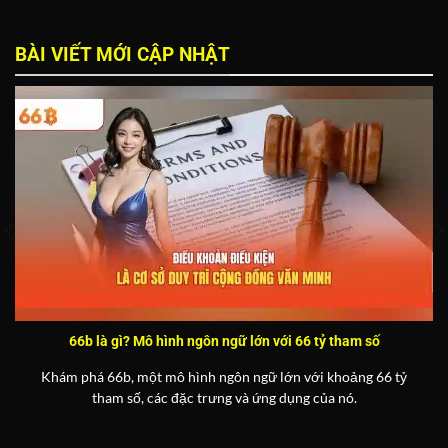
BÀI VIẾT MỚI CẬP NHẬT
66b là gì? Mô hình ngôn ngữ lớn với 66 tỷ tham số
Khám phá 66b, một mô hình ngôn ngữ lớn với khoảng 66 tỷ
tham số, các đặc trưng và ứng dụng của nó.