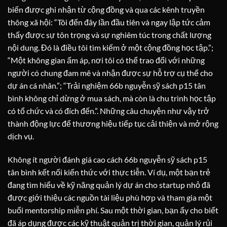
biến được ghi nhận từ cộng đồng và qua các kênh truyền
thông xã hội: “Tôi đến đây lần đầu tiên và ngay lập tức cảm
thấy được sự tôn trọng và sự nghiêm túc trong chất lượng
nội dung. Đó là điều tôi tìm kiếm ở một cộng đồng học tập.”;
“Một không gian ấm áp, nơi tôi có thể trao đổi với những
người có chung đam mê và nhận được sự hỗ trợ cụ thể cho
dự án cá nhân.”; “Trải nghiệm 66b nguyễn sỹ sách p15 tân
bình không chỉ dừng ở mua sách, mà còn là chu trình học tập
có tổ chức và có đích đến.”. Những câu chuyện như vậy trở
thành động lực để thương hiệu tiếp tục cải thiện và mở rộng
dịch vụ.
Không ít người đánh giá cao cách 66b nguyễn sỹ sách p15
tân bình kết nối kiến thức với thực tiễn. Ví dụ, một bạn trẻ
đang tìm hiểu về kỹ năng quản lý dự án cho startup nhỏ đã
được giới thiệu các nguồn tài liệu phù hợp và tham gia một
buổi mentorship miễn phí. Sau một thời gian, bạn ấy cho biết
đã áp dụng được các kỹ thuật quản trị thời gian, quản lý rủi