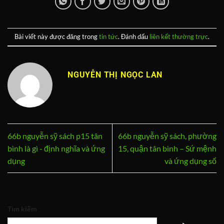
Bài viết này được đăng trong
tin tức
. Đánh dấu
liên kết thường trực
.
NGUYỄN THỊ NGỌC LAN
66b nguyễn sỹ sách p15 tân
66b nguyễn sỹ sách, phường
bình là gì - định nghĩa và ứng
15, quận tân bình – Sứ mệnh
dụng
và ứng dụng số
Tìm kiếm