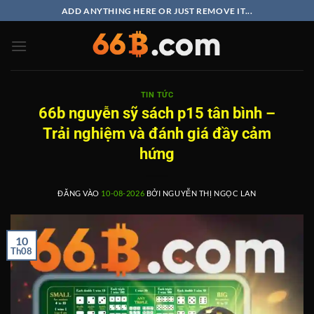
Bỏ
ADD ANYTHING HERE OR JUST REMOVE IT...
qua
nội
dung
TIN TỨC
66b nguyễn sỹ sách p15 tân bình –
Trải nghiệm và đánh giá đầy cảm
hứng
ĐĂNG VÀO
10-08-2026
BỞI
NGUYỄN THỊ NGỌC LAN
10
Th08