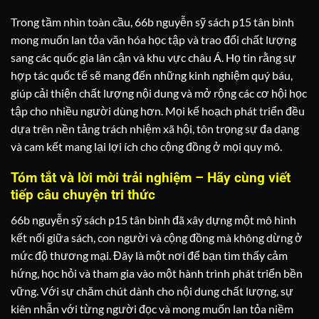
Trong tầm nhìn toàn cầu, 66b nguyễn sỹ sách p15 tân bình
mong muốn lan tỏa văn hóa học tập và trao đổi chất lượng
sang các quốc gia lân cận và khu vực châu Á. Họ tin rằng sự
hợp tác quốc tế sẽ mang đến những kinh nghiệm quý báu,
giúp cải thiện chất lượng nội dung và mở rộng các cơ hội học
tập cho nhiều người dùng hơn. Mọi kế hoạch phát triển đều
dựa trên nền tảng trách nhiệm xã hội, tôn trọng sự đa dạng
và cam kết mang lại lợi ích cho cộng đồng ở mọi quy mô.
Tóm tắt và lời mời trải nghiệm – Hãy cùng viết
tiếp câu chuyện tri thức
66b nguyễn sỹ sách p15 tân bình đã xây dựng một mô hình
kết nối giữa sách, con người và cộng đồng mà không dừng ở
mức độ thương mại. Đây là một nơi để bạn tìm thấy cảm
hứng, học hỏi và tham gia vào một hành trình phát triển bền
vững. Với sự chăm chút dành cho nội dung chất lượng, sự
kiên nhẫn với từng người đọc và mong muốn lan tỏa niềm