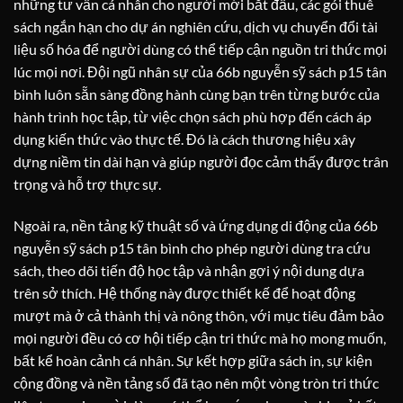
những tư vấn cá nhân cho người mới bắt đầu, các gói thuê
sách ngắn hạn cho dự án nghiên cứu, dịch vụ chuyển đổi tài
liệu số hóa để người dùng có thể tiếp cận nguồn tri thức mọi
lúc mọi nơi. Đội ngũ nhân sự của 66b nguyễn sỹ sách p15 tân
bình luôn sẵn sàng đồng hành cùng bạn trên từng bước của
hành trình học tập, từ việc chọn sách phù hợp đến cách áp
dụng kiến thức vào thực tế. Đó là cách thương hiệu xây
dựng niềm tin dài hạn và giúp người đọc cảm thấy được trân
trọng và hỗ trợ thực sự.
Ngoài ra, nền tảng kỹ thuật số và ứng dụng di động của 66b
nguyễn sỹ sách p15 tân bình cho phép người dùng tra cứu
sách, theo dõi tiến độ học tập và nhận gợi ý nội dung dựa
trên sở thích. Hệ thống này được thiết kế để hoạt động
mượt mà ở cả thành thị và nông thôn, với mục tiêu đảm bảo
mọi người đều có cơ hội tiếp cận tri thức mà họ mong muốn,
bất kể hoàn cảnh cá nhân. Sự kết hợp giữa sách in, sự kiện
cộng đồng và nền tảng số đã tạo nên một vòng tròn tri thức