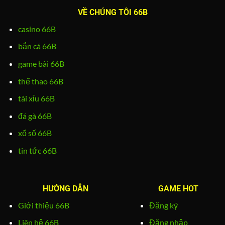
VỀ CHÚNG TÔI 66B
casino 66B
bắn cá 66B
game bài 66B
thể thao 66B
tài xỉu 66B
đá gà 66B
xổ số 66B
tin tức 66B
HƯỚNG DẪN
GAME HOT
Giới thiệu 66B
Đăng ký
Liên hệ 66B
Đăng nhập