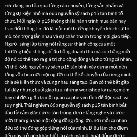
cực đang lan tỏa qua từng câu chuyện, từng sản phẩm và
từng sự kiện nhỏ mà 66b nguyễn sỹ sách p15 tân bình tổ
chức. Mỗi ngày ở p15 không chỉ là hành trình mua bán hay
trao đổi thông tin; đó là một môi trường khuyến khích sự tò
mò, tôn trọng lẫn nhau và sự chân thành trong mọi giao tiếp.
Người sáng lập từng nói rằng sự thành công của một
thương hiệu không chỉ đo bằng doanh thu mà còn bằng mức
độ nó có thể tạo ra giá trị cho cộng đồng và cho từng cá nhân.
Vì thế, 66b nguyễn sỹ sách p15 tân bình xây dựng một nền
tảng văn hóa nơi mọi người có thể kể chuyện của riêng mình,
chia sẻ kiến thức và cùng nhau sáng tạo. Bạn có thể bắt gặp
tại đây những buổi giao lưu, những workshop kỹ năng mềm,
hay chỉ đơn giản là một quán cà phê yên tĩnh để đọc sách và
suy nghĩ. Trải nghiệm 66b nguyễn sỹ sách p15 tân bình bắt
đầu từ cảm giác được tôn trọng, được lắng nghe và được
mời tham gia vào một cộng đồng rộng lớn, nơi mỗi cá nhân
đều có thể đóng góp tiếng nói của mình. Điều làm cho điểm
đến này trở nên khác biệt là cách mà mọi hoạt động được