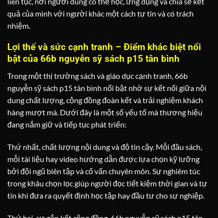
liên tục, nơi người dùng có thể học, ứng dụng và chia sẻ kết
quả của mình với người khác một cách tự tin và có trách
nhiệm.
Lợi thế và sức cạnh tranh – Điểm khác biệt nổi
bật của 66b nguyễn sỹ sách p15 tân bình
Trong một thị trường sách và giáo dục cạnh tranh, 66b
nguyễn sỹ sách p15 tân bình nổi bật nhờ sự kết nối giữa nội
dung chất lượng, cộng đồng đoàn kết và trải nghiệm khách
hàng mượt mà. Dưới đây là một số yếu tố mà thương hiệu
đang nắm giữ và tiếp tục phát triển:
Thứ nhất, chất lượng nội dung và độ tin cậy. Mỗi đầu sách,
mỗi tài liệu hay video hướng dẫn được lựa chọn kỹ lưỡng
bởi đội ngũ biên tập và cố vấn chuyên môn. Sự nghiêm túc
trong khâu chọn lọc giúp người đọc tiết kiệm thời gian và tự
tin khi đưa ra quyết định học tập hay đầu tư cho sự nghiệp.
Thứ hai, sự gắn kết cộng đồng. 66b nguyễn sỹ sách p15 tân