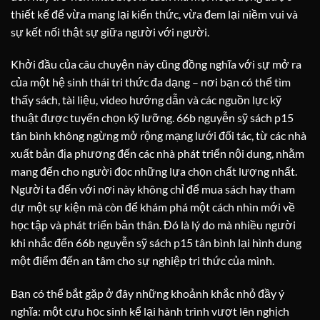
thiết kế để vừa mang lại kiến thức, vừa đem lại niềm vui và
sự kết nối thật sự giữa người với người.
Khởi đầu của câu chuyện này cũng đồng nghĩa với sự mở ra
của một hệ sinh thái tri thức đa dạng – nơi bạn có thể tìm
thấy sách, tài liệu, video hướng dẫn và các nguồn lực kỹ
thuật được tuyển chọn kỹ lưỡng. 66b nguyễn sỹ sách p15
tân bình không ngừng mở rộng mạng lưới đối tác, từ các nhà
xuất bản địa phương đến các nhà phát triển nội dung, nhằm
mang đến cho người đọc những lựa chọn chất lượng nhất.
Người ta đến với nơi này không chỉ để mua sách hay tham
dự một sự kiện mà còn để khám phá một cách nhìn mới về
học tập và phát triển bản thân. Đó là lý do mà nhiều người
khi nhắc đến 66b nguyễn sỹ sách p15 tân bình lại hình dung
một điểm đến an tâm cho sự nghiệp tri thức của mình.
Bạn có thể bắt gặp ở đây những khoảnh khắc nhỏ đầy ý
nghĩa: một cựu học sinh kể lại hành trình vượt lên nghịch