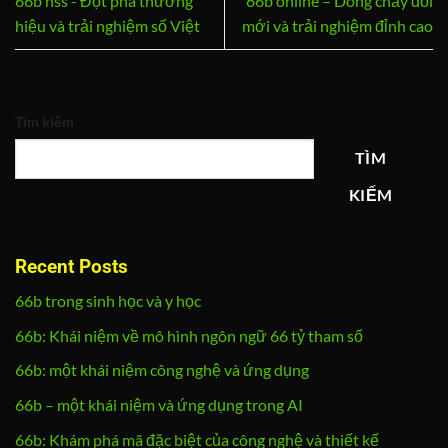
66b nss - Đột phá thương
66b online – Dòng chảy đổi
hiệu và trải nghiệm số Việt
mới và trải nghiệm đỉnh cao
Tìm kiếm
TÌM
KIẾM
Recent Posts
66b trong sinh học và y học
66b: Khái niệm về mô hình ngôn ngữ 66 tỷ tham số
66b: một khái niệm công nghệ và ứng dụng
66b – một khái niệm và ứng dụng trong AI
66b: Khám phá mã đặc biệt của công nghệ và thiết kế