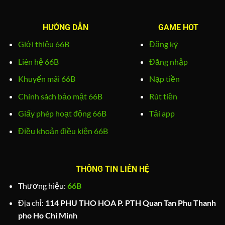
HƯỚNG DẪN
GAME HOT
Giới thiệu 66B
Đăng ký
Liên hệ 66B
Đăng nhập
Khuyến mãi 66B
Nạp tiền
Chính sách bảo mật 66B
Rút tiền
Giấy phép hoạt động 66B
Tải app
Điều khoản điều kiện 66B
THÔNG TIN LIÊN HỆ
Thương hiệu:
66B
Địa chỉ:
114 PHU THO HOA P. PTH Quan Tan Phu Thanh
pho Ho Chi Minh