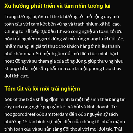
Xu hướng phát triển và tầm nhìn tương lai
Trong tương lai, 66b of the b hướng tới mở rộng quy mô
toàn cầu với cam kết bền vững và trách nhiệm xã hội cao.
Chúng tôi sẽ tiếp tục đầu tư vào công nghệ an toàn, tối ưu
hóa trải nghiệm người dùng và mở rộng mạng lưới đối tác,
nhằm mang lại giá trị thực cho khách hàng ở nhiều thành
phố khác nhau. Sứ mệnh gồm đổi mới liên tục, minh bạch
hoạt động và sự tham gia của cộng đồng, giúp thương hiệu
không chỉ là một sản phẩm mà còn là một phong trào thay
đổi tích cực.
Tóm tắt và lời mời trải nghiệm
66b of the b đã khẳng định mình là một hệ sinh thái đáng tin
cậy, nơi công nghệ gặp gắn kết xã hội và kinh doanh. Từ
hoogoorddreef 66b amsterdam đến 66b nguyễn sỹ sách
phường 15 tân bình, sự hiện diện của chúng tôi nhấn mạnh
tính toàn cầu và sự sẵn sàng đối thoại với mọi đối tác. Trải