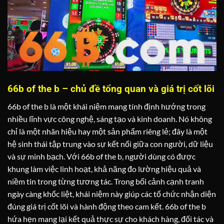
66b of the b – chủ đề tổng quan và giá trị cốt lõi
66b of the b là một khái niệm mang tính định hướng trong
nhiều lĩnh vực công nghệ, sáng tạo và kinh doanh. Nó không
chỉ là một nhãn hiệu hay một sản phẩm riêng lẻ; đây là một
hệ sinh thái tập trung vào sự kết nối giữa con người, dữ liệu
và sự minh bạch. Với 66b of the b, người dùng có được
khung làm việc linh hoạt, khả năng đo lường hiệu quả và
niềm tin trong từng tương tác. Trong bối cảnh cạnh tranh
ngày càng khốc liệt, khái niệm này giúp các tổ chức nhận diện
đúng giá trị cốt lõi và hành động theo cam kết. 66b of the b
hứa hẹn mang lại kết quả thực sự cho khách hàng, đối tác và