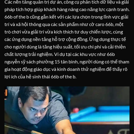
Các nền tảng quản trị dự án, công cụ phân tích dữ liệu và giải
pháp tích hợp giúp khách hàng nâng cao năng lực cạnh tranh.
66b of the b cũng gắn kết với các lựa chọn trong lĩnh vực giải
trí và xã hội thông qua các sản phẩm như cờ caro 66b, một
trò chơi vừa giải trí vừa kích thích tư duy chiến lược, cùng
các ứng dụng nền tảng hỗ trợ cộng đồng. Ứng dụng thực tế
cho người dùng là tăng hiệu suất, tối ưu chi phí và cải thiện
chất lượng trải nghiệm. Ví dụ tại các khu vực như 66b
nguyễn sỹ sách phường 15 tân bình, người dùng có thể tham
gia hoạt động giáo dục và kinh doanh thử nghiệm để thấy rõ
lợi ích của hệ sinh thái 66b of the b.