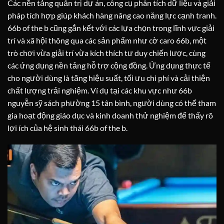
Các nền tảng quản trị dự án, công cụ phân tích dữ liệu và giải
pháp tích hợp giúp khách hàng nâng cao năng lực cạnh tranh.
66b of the b cũng gắn kết với các lựa chọn trong lĩnh vực giải
trí và xã hội thông qua các sản phẩm như cờ caro 66b, một
trò chơi vừa giải trí vừa kích thích tư duy chiến lược, cùng
các ứng dụng nền tảng hỗ trợ cộng đồng. Ứng dụng thực tế
cho người dùng là tăng hiệu suất, tối ưu chi phí và cải thiện
chất lượng trải nghiệm. Ví dụ tại các khu vực như 66b
nguyễn sỹ sách phường 15 tân bình, người dùng có thể tham
gia hoạt động giáo dục và kinh doanh thử nghiệm để thấy rõ
lợi ích của hệ sinh thái 66b of the b.