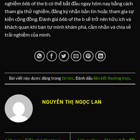
nghiệm 66b of the b có thể bắt đầu ngay hôm nay bằng cách
tham gia thử nghiệm, đăng ký nhận bản tin hoặc tham gia sự
kiện cộng đồng. Đánh giá 66b of the b sẽ trở nên hữu ích và
khách quan khi bạn tự mình khám phá, cảm nhận và chia sẻ
trải nghiệm của mình.
Bài viết này được đăng trong
tin tức
. Đánh dấu
liên kết thường trực
.
NGUYỄN THỊ NGỌC LAN