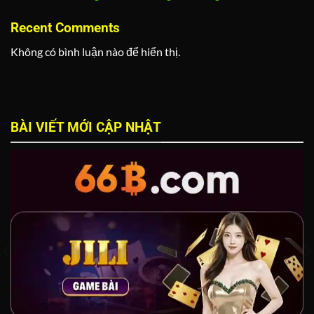
Recent Comments
Không có bình luận nào để hiển thị.
BÀI VIẾT MỚI CẬP NHẬT