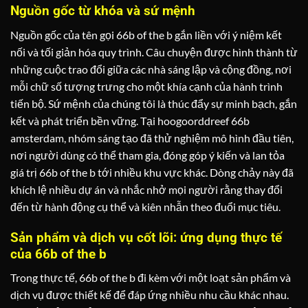
Nguồn gốc từ khóa và sứ mệnh
Nguồn gốc của tên gọi 66b of the b gắn liền với ý niệm kết
nối và tối giản hóa quy trình. Câu chuyện được hình thành từ
những cuộc trao đổi giữa các nhà sáng lập và cộng đồng, nơi
mỗi chữ số tượng trưng cho một khía cạnh của hành trình
tiến bộ. Sứ mệnh của chúng tôi là thúc đẩy sự minh bạch, gắn
kết và phát triển bền vững. Tại hoogoorddreef 66b
amsterdam, nhóm sáng tạo đã thử nghiệm mô hình đầu tiên,
nơi người dùng có thể tham gia, đóng góp ý kiến và lan tỏa
giá trị 66b of the b tới nhiều khu vực khác. Dòng chảy này đã
khích lệ nhiều dự án và nhắc nhở mọi người rằng thay đổi
đến từ hành động cụ thể và kiên nhẫn theo đuổi mục tiêu.
Sản phẩm và dịch vụ cốt lõi: ứng dụng thực tế
của 66b of the b
Trong thực tế, 66b of the b đi kèm với một loạt sản phẩm và
dịch vụ được thiết kế để đáp ứng nhiều nhu cầu khác nhau.