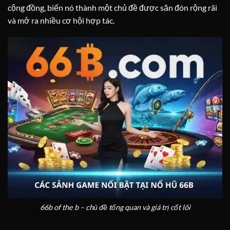
cộng đồng, biến nó thành một chủ đề được săn đón rộng rãi
và mở ra nhiều cơ hội hợp tác.
66b of the b – chủ đề tổng quan và giá trị cốt lõi