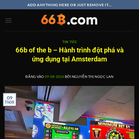
Bỏ
ADD ANYTHING HERE OR JUST REMOVE IT...
qua
nội
dung
TIN TỨC
66b of the b – Hành trình đột phá và
ứng dụng tại Amsterdam
ĐĂNG VÀO
09-08-2026
BỞI
NGUYỄN THỊ NGỌC LAN
09
Th08