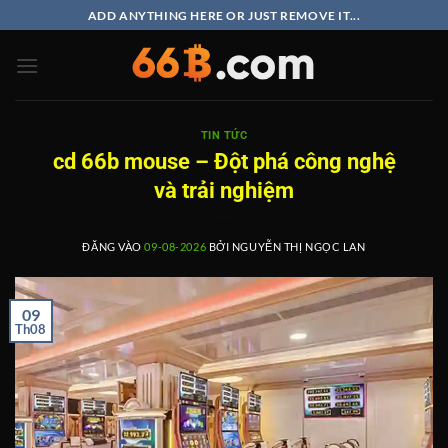
Bỏ
ADD ANYTHING HERE OR JUST REMOVE IT...
qua
nội
dung
TIN TỨC
cd 66b mouse – Đột phá công nghệ
và trải nghiệm
ĐĂNG VÀO
09-08-2026
BỞI
NGUYỄN THỊ NGỌC LAN
09
Th08