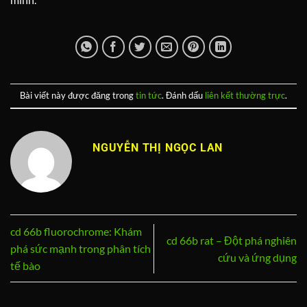
Bài viết này được đăng trong
tin tức
. Đánh dấu
liên kết thường trực
.
NGUYỄN THỊ NGỌC LAN
cd 66b fluorochrome: Khám
cd 66b rat – Đột phá nghiên
phá sức mạnh trong phân tích
cứu và ứng dụng
tế bào