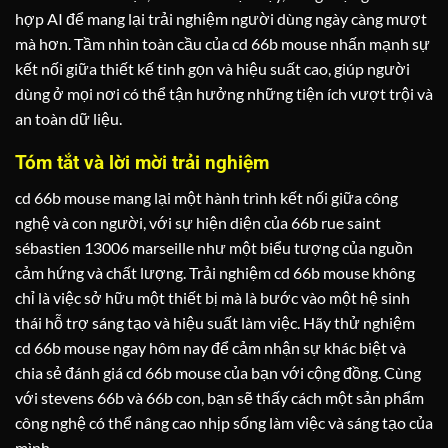
hợp AI để mang lại trải nghiệm người dùng ngày càng mượt
mà hơn. Tầm nhìn toàn cầu của cd 66b mouse nhấn mạnh sự
kết nối giữa thiết kế tinh gọn và hiệu suất cao, giúp người
dùng ở mọi nơi có thể tận hưởng những tiện ích vượt trội và
an toàn dữ liệu.
Tóm tắt và lời mời trải nghiệm
cd 66b mouse mang lại một hành trình kết nối giữa công
nghệ và con người, với sự hiện diện của 66b rue saint
sébastien 13006 marseille như một biểu tượng của nguồn
cảm hứng và chất lượng. Trải nghiệm cd 66b mouse không
chỉ là việc sở hữu một thiết bị mà là bước vào một hệ sinh
thái hỗ trợ sáng tạo và hiệu suất làm việc. Hãy thử nghiệm
cd 66b mouse ngay hôm nay để cảm nhận sự khác biệt và
chia sẻ đánh giá cd 66b mouse của bạn với cộng đồng. Cùng
với stevens 66b và 66b con, bạn sẽ thấy cách một sản phẩm
công nghệ có thể nâng cao nhịp sống làm việc và sáng tạo của
mình.