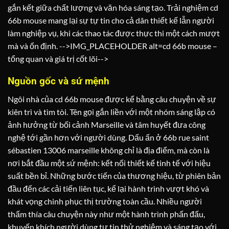
gắn kết giữa chất lượng và văn hóa sáng tạo. Trải nghiệm cd
66b mouse mang lại sự tự tin cho cả dân thiết kế lẫn người
làm nghiệp vụ, khi các thao tác được thực thi một cách mượt
mà và ổn định. -->IMG_PLACEHOLDER alt=cd 66b mouse –
tổng quan và giá trị cốt lõi-->
Nguồn gốc và sứ mệnh
Ngôi nhà của cd 66b mouse được kể bằng câu chuyện về sự
kiên trì và tìm tòi. Tên gọi gắn liền với một nhóm sáng lập có
ảnh hưởng từ bối cảnh Marseille và tâm huyết đưa công
nghệ tới gần hơn với người dùng. Dấu ấn ở 66b rue saint
sébastien 13006 marseille không chỉ là địa điểm, mà còn là
nơi bắt đầu một sứ mệnh: kết nối thiết kế tinh tế với hiệu
suất bền bỉ. Những bước tiến của thương hiệu, từ phiên bản
đầu đến các cải tiến liên tục, kể lại hành trình vượt khó và
khát vọng chinh phục thị trường toàn cầu. Nhiều người
thấm thía câu chuyện này như một hành trình phấn đấu,
khuyến khích người dùng tự tin thử nghiệm và sáng tạo với