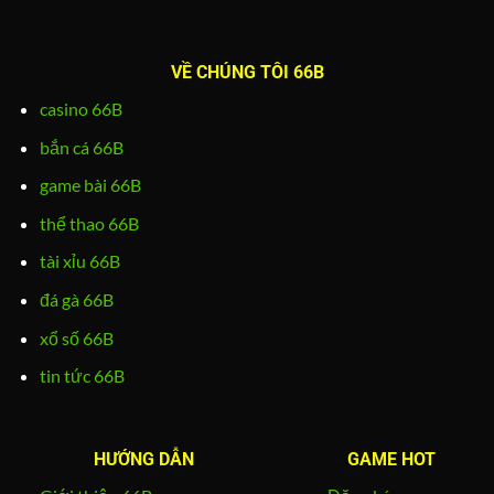
VỀ CHÚNG TÔI 66B
casino 66B
bắn cá 66B
game bài 66B
thể thao 66B
tài xỉu 66B
đá gà 66B
xổ số 66B
tin tức 66B
HƯỚNG DẪN
GAME HOT