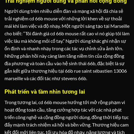
Trải nghiệm người dùng và phản hồi cộng đồng
Người dùng trên nhiều diễn đàn và mạng xã hội đã chia sẻ
trải nghiệm cd 66b mouse với những lời khen về sự thoải
mái khi làm việc và độ nhạy. Một người sáng tạo tại Marseille
cho biết: “Tôi đánh giá cd 66b mouse rất cao vì nó giúp tôi làm
việc lâu mà không mỏi cổ tay.” Người dùng khác ghi nhận sự
ổn định và nhanh nhạy trong các tác vụ chỉnh sửa ảnh lớn.
Những phản hồi này càng làm tăng niềm tin của cộng đồng
địa phương và toàn cầu vào hệ sinh thái 66b, đặc biệt là sự
gắn kết giữa thương hiệu tại 66b rue saint sébastien 13006
marseille và các đối tác như stevens 66b.
Phát triển và tầm nhìn tương lai
Trong tương lai, cd 66b mouse hướng tới mở rộng phạm vi
hoạt động toàn cầu, tăng cường hợp tác với các nhà phát
triển công nghệ và cộng đồng người dùng, đồng thời tiếp tục
đẩy mạnh trách nhiệm xã hội và bền vững. Thương hiệu cam
kết đổi mới liên tục, tối ưu hóa độ nhạy, năng lượng và tích