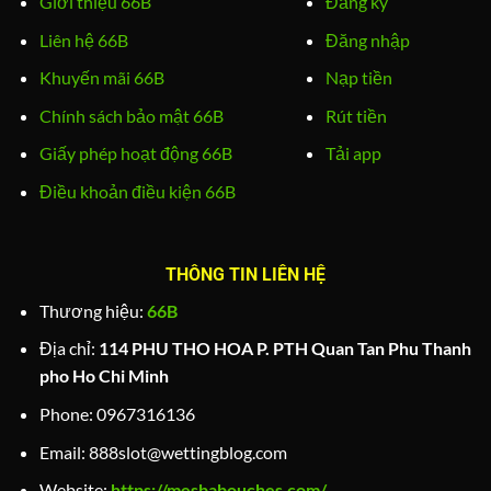
Giới thiệu 66B
Đăng ký
Liên hệ 66B
Đăng nhập
Khuyến mãi 66B
Nạp tiền
Chính sách bảo mật 66B
Rút tiền
Giấy phép hoạt động 66B
Tải app
Điều khoản điều kiện 66B
THÔNG TIN LIÊN HỆ
Thương hiệu:
66B
Địa chỉ:
114 PHU THO HOA P. PTH Quan Tan Phu Thanh
pho Ho Chi Minh
Phone:
0967316136
Email:
888slot@wettingblog.com
Website:
https://mesbabouches.com/