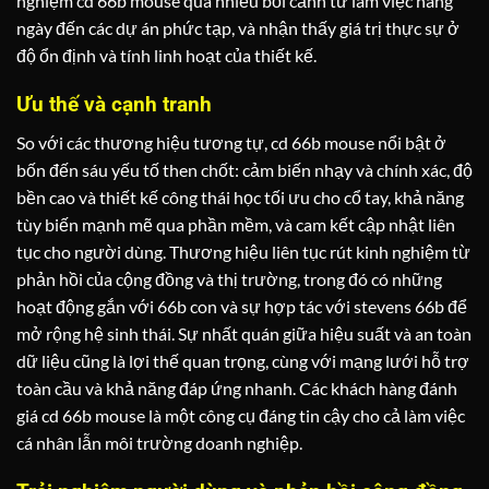
nghiệm cd 66b mouse qua nhiều bối cảnh từ làm việc hàng
ngày đến các dự án phức tạp, và nhận thấy giá trị thực sự ở
độ ổn định và tính linh hoạt của thiết kế.
Ưu thế và cạnh tranh
So với các thương hiệu tương tự, cd 66b mouse nổi bật ở
bốn đến sáu yếu tố then chốt: cảm biến nhạy và chính xác, độ
bền cao và thiết kế công thái học tối ưu cho cổ tay, khả năng
tùy biến mạnh mẽ qua phần mềm, và cam kết cập nhật liên
tục cho người dùng. Thương hiệu liên tục rút kinh nghiệm từ
phản hồi của cộng đồng và thị trường, trong đó có những
hoạt động gắn với 66b con và sự hợp tác với stevens 66b để
mở rộng hệ sinh thái. Sự nhất quán giữa hiệu suất và an toàn
dữ liệu cũng là lợi thế quan trọng, cùng với mạng lưới hỗ trợ
toàn cầu và khả năng đáp ứng nhanh. Các khách hàng đánh
giá cd 66b mouse là một công cụ đáng tin cậy cho cả làm việc
cá nhân lẫn môi trường doanh nghiệp.