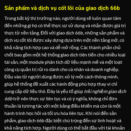
Sản phẩm và dịch vụ cốt lõi của giao dịch 66b
Trong bất kỳ thị trường nào, người dùng sẽ luôn quan tâm
đến những gì họ có thể thực sự sử dụng và nhận được giá trị
thực từ nền tảng. Đối với giao dịch 66b, những sản phẩm và
dịch vụ cốt lõi được xây dựng dựa trên một nền tảng mở, có
khả năng tích hợp cao và dễ mở rộng. Các thành phần chủ
chốt bao gồm một hệ thống giao dịch tiên tiến cho nhiều loại
tài sản, một module phân tích dữ liệu mạnh mẽ và một loạt
công cụ quản trị rủi ro dành cho cá nhân và doanh nghiệp.
Đầu vào từ người dùng được xử lý một cách thông minh,
giúp hệ thống đề xuất các hành động phù hợp thay vì chỉ
cung cấp dữ liệu thô. Đây là yếu tố giúp
trải nghiệm giao dịch
66b
trở nên thực sự liên tục và có ý nghĩa, không chỉ đơn
thuần là tương tác với một bảng điều khiển mà còn là một
hành trình học hỏi và tối ưu hóa liên tục. Khi nói đến sản
phẩm, giao dịch 66b đặc biệt chú trọng đến sự linh hoạt và
khả năng tích hợp. Người dùng có thể bắt đầu với tài khoản