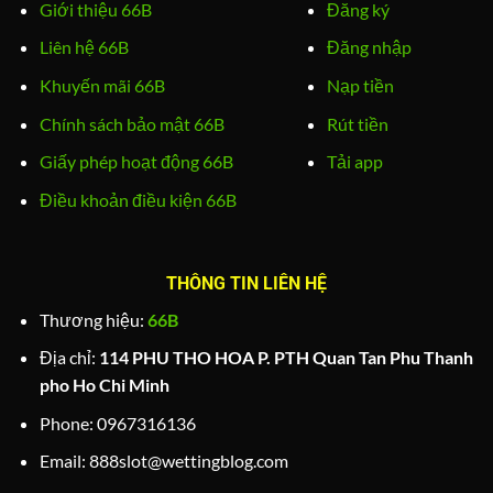
Giới thiệu 66B
Đăng ký
Liên hệ 66B
Đăng nhập
Khuyến mãi 66B
Nạp tiền
Chính sách bảo mật 66B
Rút tiền
Giấy phép hoạt động 66B
Tải app
Điều khoản điều kiện 66B
THÔNG TIN LIÊN HỆ
Thương hiệu:
66B
Địa chỉ:
114 PHU THO HOA P. PTH Quan Tan Phu Thanh
pho Ho Chi Minh
Phone:
0967316136
Email:
888slot@wettingblog.com