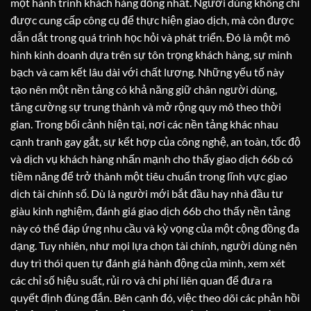
một hành trình khách hàng đồng nhất. Người dùng không chỉ
được cung cấp công cụ để thực hiện giao dịch, mà còn được
dẫn dắt trong quá trình học hỏi và phát triển. Đó là một mô
hình kinh doanh dựa trên sự tôn trọng khách hàng, sự minh
bạch và cam kết lâu dài với chất lượng. Những yếu tố này
tạo nên một nền tảng có khả năng giữ chân người dùng,
tăng cường sự trung thành và mở rộng quy mô theo thời
gian. Trong bối cảnh hiện tại, nơi các nền tảng khác nhau
cạnh tranh gay gắt, sự kết hợp của công nghệ, an toàn, tốc độ
và dịch vụ khách hàng nhấn mạnh cho thấy giao dịch 66b có
tiềm năng để trở thành một tiêu chuẩn trong lĩnh vực giao
dịch tài chính số. Dù là người mới bắt đầu hay nhà đầu tư
giàu kinh nghiệm, đánh giá giao dịch 66b cho thấy nền tảng
này có thể đáp ứng nhu cầu và kỳ vọng của một cộng đồng đa
dạng. Tuy nhiên, như mọi lựa chọn tài chính, người dùng nên
duy trì thói quen tự đánh giá hành động của mình, xem xét
các chỉ số hiệu suất, rủi ro và chi phí liên quan để đưa ra
quyết định đúng đắn. Bên cạnh đó, việc theo dõi các phản hồi