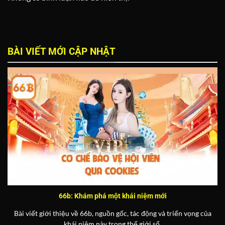
BÀI VIẾT MỚI CẬP NHẬT
66b: Khám phá một khái niệm mới
Bài viết giới thiệu về 66b, nguồn gốc, tác động và triển vọng của
khái niệm này trong thế giới số.