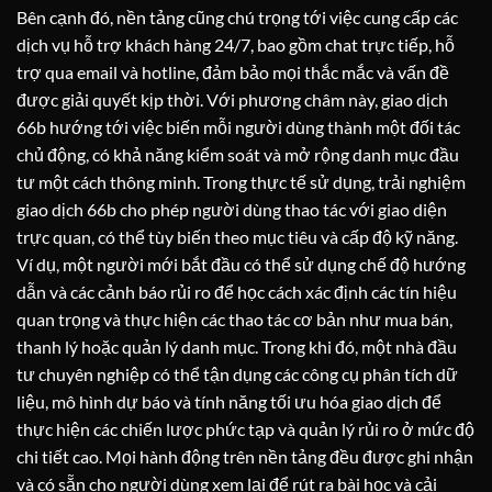
Bên cạnh đó, nền tảng cũng chú trọng tới việc cung cấp các
dịch vụ hỗ trợ khách hàng 24/7, bao gồm chat trực tiếp, hỗ
trợ qua email và hotline, đảm bảo mọi thắc mắc và vấn đề
được giải quyết kịp thời. Với phương châm này, giao dịch
66b hướng tới việc biến mỗi người dùng thành một đối tác
chủ động, có khả năng kiểm soát và mở rộng danh mục đầu
tư một cách thông minh. Trong thực tế sử dụng, trải nghiệm
giao dịch 66b cho phép người dùng thao tác với giao diện
trực quan, có thể tùy biến theo mục tiêu và cấp độ kỹ năng.
Ví dụ, một người mới bắt đầu có thể sử dụng chế độ hướng
dẫn và các cảnh báo rủi ro để học cách xác định các tín hiệu
quan trọng và thực hiện các thao tác cơ bản như mua bán,
thanh lý hoặc quản lý danh mục. Trong khi đó, một nhà đầu
tư chuyên nghiệp có thể tận dụng các công cụ phân tích dữ
liệu, mô hình dự báo và tính năng tối ưu hóa giao dịch để
thực hiện các chiến lược phức tạp và quản lý rủi ro ở mức độ
chi tiết cao. Mọi hành động trên nền tảng đều được ghi nhận
và có sẵn cho người dùng xem lại để rút ra bài học và cải