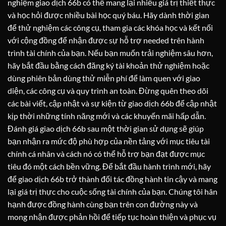
nghiệm giao dịch 66b có thể mang lại nhiều giá trị thiết thực
và học hỏi được nhiều bài học quý báu. Hãy dành thời gian
để thử nghiệm các công cụ, tham gia các khóa học và kết nối
với cộng đồng để nhận được sự hỗ trợ needed trên hành
trình tài chính của bạn. Nếu bạn muốn trải nghiệm sâu hơn,
hãy bắt đầu bằng cách đăng ký tài khoản thử nghiệm hoặc
dùng phiên bản dùng thử miễn phí để làm quen với giao
diện, các công cụ và quy trình an toàn. Đừng quên theo dõi
các bài viết, cập nhật và sự kiện từ giao dịch 66b để cập nhật
kịp thời những tính năng mới và các khuyến mãi hấp dẫn.
Đánh giá giao dịch 66b sau một thời gian sử dụng sẽ giúp
bạn nhận ra mức độ phù hợp của nền tảng với mục tiêu tài
chính cá nhân và cách nó có thể hỗ trợ bạn đạt được mục
tiêu đó một cách bền vững. Để bắt đầu hành trình mới, hãy
để giao dịch 66b trở thành đối tác đồng hành tin cậy và mang
lại giá trị thực cho cuộc sống tài chính của bạn. Chúng tôi hân
hạnh được đồng hành cùng bạn trên con đường này và
mong nhận được phản hồi để tiếp tục hoàn thiện và phục vụ