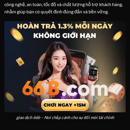
công nghệ, an toàn, tốc độ và chất lượng hỗ trợ khách hàng,
nhằm giúp bạn có quyết định đúng đắn và bền vững.
giao dịch 66b – Nơi chắp cánh cho sự đổi mới tài chính