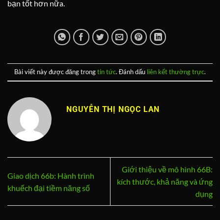
bạn tốt hơn nữa.
Bài viết này được đăng trong
tin tức
. Đánh dấu
liên kết thường trực
.
NGUYỄN THỊ NGỌC LAN
Giới thiệu về mô hình 66B:
Giao dịch 66b: Hành trình
kích thước, khả năng và ứng
khuếch đại tiềm năng số
dụng