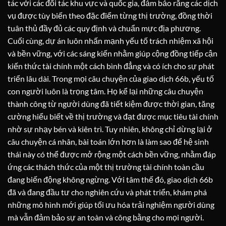
tác với các đối tác khu vực và quốc gia, đảm bảo rằng các dịch
vụ được tùy biến theo đặc điểm từng thị trường, đồng thời
tuân thủ đầy đủ các quy định và chuẩn mực địa phương.
Cuối cùng, dự án luôn nhấn mạnh yếu tố trách nhiệm xã hội
và bền vững, với các sáng kiến nhằm giúp cộng đồng tiếp cận
kiến thức tài chính một cách bình đẳng và có ích cho sự phát
triển lâu dài. Trong mọi câu chuyện của giao dịch 66b, yếu tố
con người luôn là trọng tâm. Họ kể lại những câu chuyện
thành công từ người dùng đã tiết kiệm được thời gian, tăng
cường hiểu biết về thị trường và đạt được mục tiêu tài chính
nhờ sự nhạy bén và kiên trì. Tuy nhiên, không chỉ dừng lại ở
câu chuyện cá nhân, bài toán lớn hơn là làm sao để hệ sinh
thái này có thể được mở rộng một cách bền vững, nhằm đáp
ứng các thách thức của một thị trường tài chính toàn cầu
đang biến động không ngừng. Với tâm thế đó, giao dịch 66b
đã và đang đầu tư cho nghiên cứu và phát triển, khám phá
những mô hình mới giúp tối ưu hóa trải nghiệm người dùng
mà vẫn đảm bảo sự an toàn và công bằng cho mọi người.