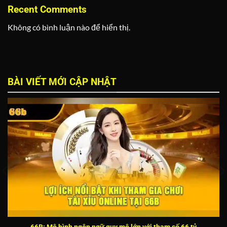
Recent Comments
Không có bình luận nào để hiển thị.
BÀI VIẾT MỚI CẬP NHẬT
66B: Mô hình ngôn ngữ quy mô lớn với tham số 66 tỷ