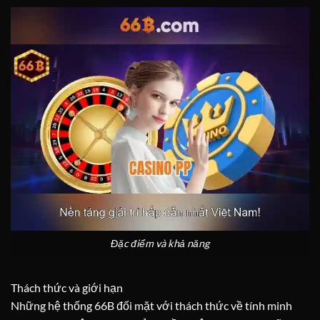
Đặc điểm và khả năng
Thách thức và giới hạn
Những hệ thống 66B đối mặt với thách thức về tính minh