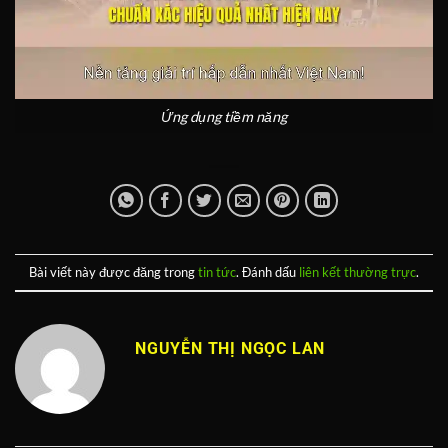
Ứng dụng tiềm năng
Bài viết này được đăng trong
tin tức
. Đánh dấu
liên kết thường trực
.
NGUYỄN THỊ NGỌC LAN