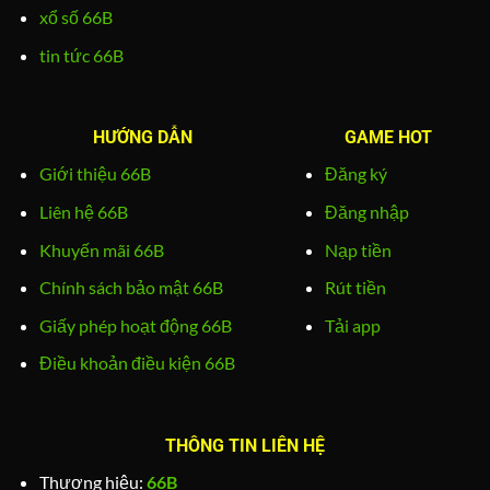
xổ số 66B
tin tức 66B
HƯỚNG DẪN
GAME HOT
Giới thiệu 66B
Đăng ký
Liên hệ 66B
Đăng nhập
Khuyến mãi 66B
Nạp tiền
Chính sách bảo mật 66B
Rút tiền
Giấy phép hoạt động 66B
Tải app
Điều khoản điều kiện 66B
THÔNG TIN LIÊN HỆ
Thương hiệu:
66B