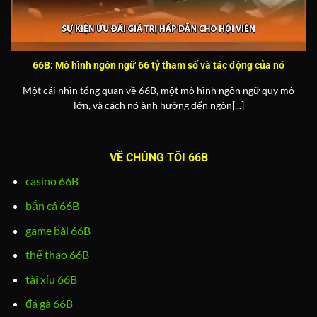
66B: Mô hình ngôn ngữ 66 tỷ tham số và tác động của nó
Một cái nhìn tổng quan về 66B, một mô hình ngôn ngữ quy mô
lớn, và cách nó ảnh hưởng đến ngôn[...]
VỀ CHÚNG TÔI 66B
casino 66B
bắn cá 66B
game bài 66B
thể thao 66B
tài xỉu 66B
đá gà 66B