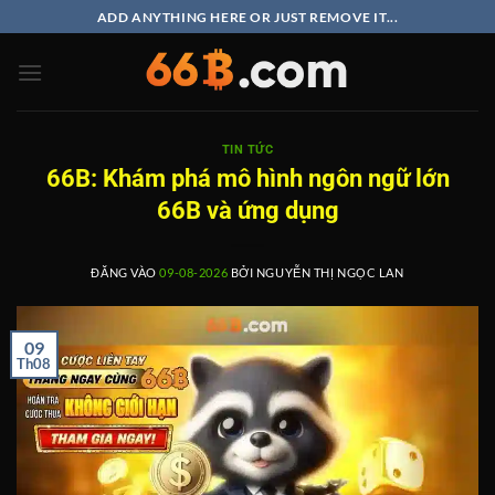
Bỏ
ADD ANYTHING HERE OR JUST REMOVE IT...
qua
nội
dung
TIN TỨC
66B: Khám phá mô hình ngôn ngữ lớn
66B và ứng dụng
ĐĂNG VÀO
09-08-2026
BỞI
NGUYỄN THỊ NGỌC LAN
09
Th08