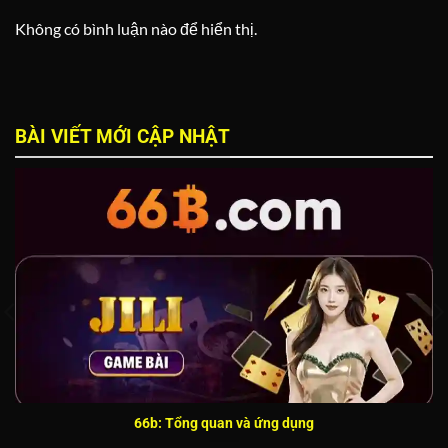
Không có bình luận nào để hiển thị.
BÀI VIẾT MỚI CẬP NHẬT
66b: Tổng quan và ứng dụng