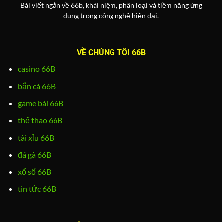
Bài viết ngắn về 66b, khái niệm, phân loại và tiềm năng ứng
dụng trong công nghệ hiện đại.
VỀ CHÚNG TÔI 66B
casino 66B
bắn cá 66B
game bài 66B
thể thao 66B
tài xỉu 66B
đá gà 66B
xổ số 66B
tin tức 66B