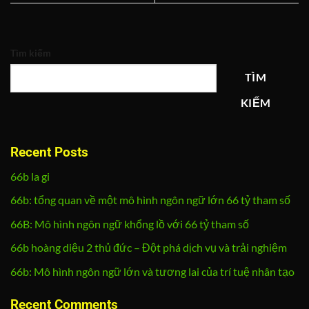
Tìm kiếm
TÌM
KIẾM
Recent Posts
66b la gi
66b: tổng quan về một mô hình ngôn ngữ lớn 66 tỷ tham số
66B: Mô hình ngôn ngữ khổng lồ với 66 tỷ tham số
66b hoàng diệu 2 thủ đức – Đột phá dịch vụ và trải nghiệm
66b: Mô hình ngôn ngữ lớn và tương lai của trí tuệ nhân tạo
Recent Comments