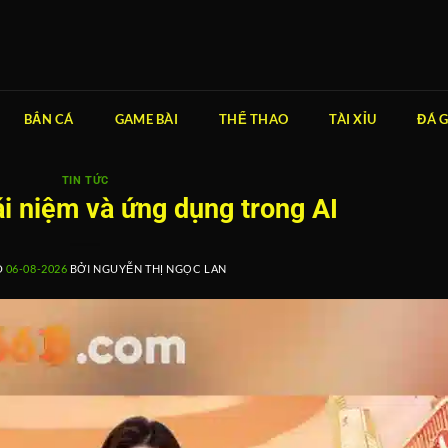
BẮN CÁ
GAME BÀI
THỂ THAO
TÀI XỈU
ĐÁ 
TIN TỨC
i niệm và ứng dụng trong AI
O
06-08-2026
BỞI
NGUYỄN THỊ NGỌC LAN