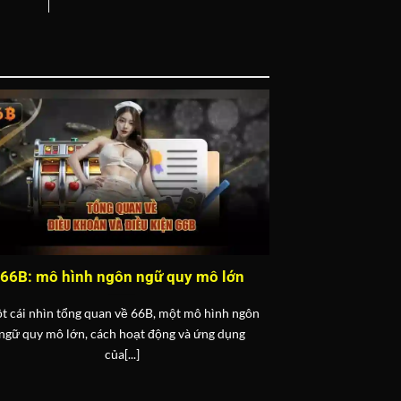
66B: mô hình ngôn ngữ quy mô lớn
t cái nhìn tổng quan về 66B, một mô hình ngôn
ngữ quy mô lớn, cách hoạt động và ứng dụng
của[...]