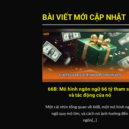
BÀI VIẾT MỚI CẬP NHẬT
h của mô hình
66B: Mô hình ngôn ngữ 66 tỷ tham 
 lồ
và tác động của nó
 mô hình ngôn ngữ
Một cái nhìn tổng quan về 66B, một mô hình n
g dụng và thách
ngữ quy mô lớn, và cách nó ảnh hưởng đến
ngôn[...]