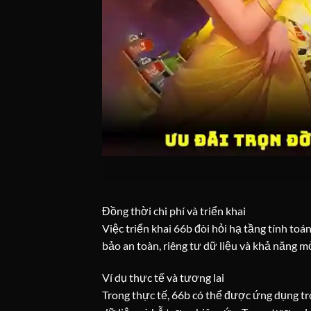
Đồng thời chi phí và triển khai
Việc triển khai 66b đòi hỏi hạ tầng tính to
bảo an toàn, riêng tư dữ liệu và khả năng m
Ví dụ thực tế và tương lai
Trong thực tế, 66b có thể được ứng dụng tro