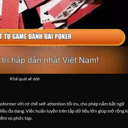
Khái quát về 66b
sformer với cơ chế self-attention tối ưu, cho phép nắm bắt ngữ
 liệu đa dạng. Việc huấn luyện trên tập dữ liệu lớn giúp mở rộng 
hiệm vụ phức tạp.