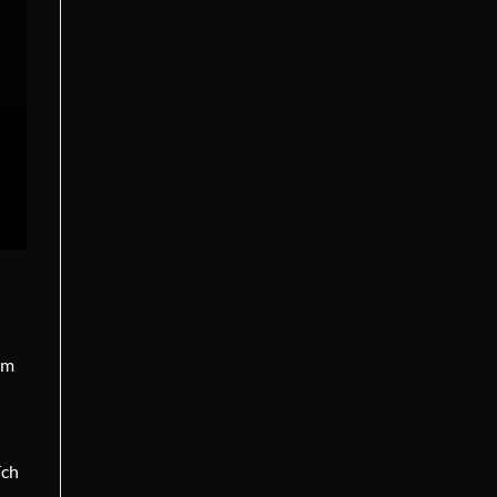
ảm
ích