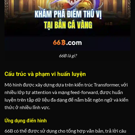
66B là gì?
Cấu trúc và phạm vi huấn luyện
Mô hình được xây dựng dựa trên kiến trúc Transformer, với
nhiều lớp tự attention và mạng feed-forward, được huấn
luyện trên tập dữ liệu đa dạng để nắm bắt ngôn ngữ và kiến
thức ở nhiều lĩnh vực.
Ứng dụng điển hình
66B có thể được sử dụng cho tổng hợp văn bản, trả lời câu