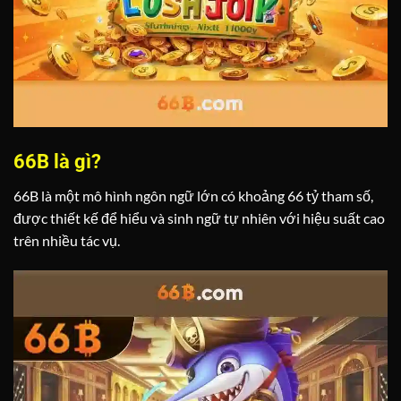
66B là gì?
66B là một mô hình ngôn ngữ lớn có khoảng 66 tỷ tham số,
được thiết kế để hiểu và sinh ngữ tự nhiên với hiệu suất cao
trên nhiều tác vụ.