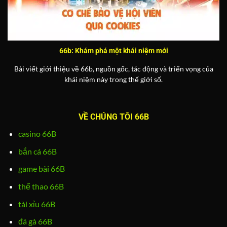
66b: Khám phá một khái niệm mới
Bài viết giới thiệu về 66b, nguồn gốc, tác động và triển vọng của
khái niệm này trong thế giới số.
VỀ CHÚNG TÔI 66B
casino 66B
bắn cá 66B
game bài 66B
thể thao 66B
tài xỉu 66B
đá gà 66B