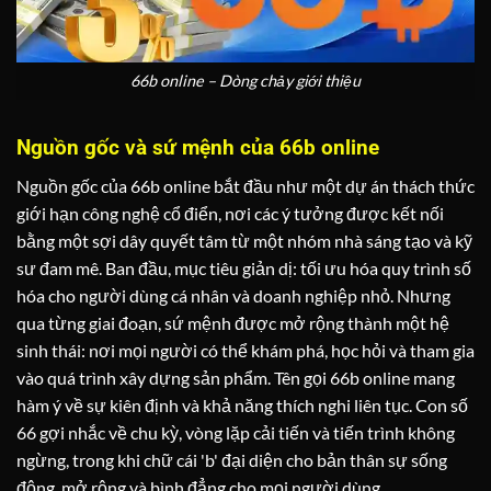
66b online – Dòng chảy giới thiệu
Nguồn gốc và sứ mệnh của 66b online
Nguồn gốc của 66b online bắt đầu như một dự án thách thức
giới hạn công nghệ cổ điển, nơi các ý tưởng được kết nối
bằng một sợi dây quyết tâm từ một nhóm nhà sáng tạo và kỹ
sư đam mê. Ban đầu, mục tiêu giản dị: tối ưu hóa quy trình số
hóa cho người dùng cá nhân và doanh nghiệp nhỏ. Nhưng
qua từng giai đoạn, sứ mệnh được mở rộng thành một hệ
sinh thái: nơi mọi người có thể khám phá, học hỏi và tham gia
vào quá trình xây dựng sản phẩm. Tên gọi 66b online mang
hàm ý về sự kiên định và khả năng thích nghi liên tục. Con số
66 gợi nhắc về chu kỳ, vòng lặp cải tiến và tiến trình không
ngừng, trong khi chữ cái 'b' đại diện cho bản thân sự sống
động, mở rộng và bình đẳng cho mọi người dùng.