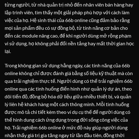
từng người, từ nhà quản trị nhỏ đến nhân viên bán hàng hay
lập trình viên, tìm thấy một giải pháp phù hợp với cách làm
việc của họ. Hệ sinh thái của 66b online cũng đảm bảo rằng
mọi sản phẩm đều có sự đồng bộ, từ tính năng cơ bản cho
đến các module nâng cao, để khi người dùng mở rộng phạm
vi sử dụng, họ không phải đổi nền tảng hay mất thời gian học
lại.
Trong không gian sử dụng hằng ngày, các tính năng của 66b
online không chỉ được đánh giá bằng số liệu kỹ thuật mà còn
qua trải nghiệm thực tế. Người dùng có thể trải nghiệm 66b
online qua các tình huống điển hình như quản lý dự án, theo
dõi tiến độ, đồng bộ hóa dữ liệu giữa nhiều thiết bị, và quản
lý liên hệ khách hàng một cách thông minh. Mỗi tình huống
được mô tả chi tiết kèm theo ví dụ cụ thể để người dùng có
thể hình dung cách ứng dụng trong đời sống công việc của
họ. Trải nghiệm 66b online ở mức độ này giúp người dùng
nhận thấy giá trị gia tăng ngay từ lần đầu tiên, đồng thời