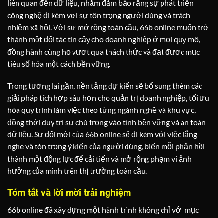
liên quan đến dữ liệu, nhằm đảm bảo rằng sự phát triển
công nghệ đi kèm với sự tôn trọng người dùng và trách
nhiệm xã hội. Với sự mở rộng toàn cầu, 66b online muốn trở
thành một đối tác tin cậy cho doanh nghiệp ở mọi quy mô,
đồng hành cùng họ vượt qua thách thức và đạt được mục
tiêu số hóa một cách bền vững.
Trong tương lai gần, nền tảng dự kiến sẽ bổ sung thêm các
giải pháp tích hợp sâu hơn cho quản trị doanh nghiệp, tối ưu
hóa quy trình làm việc theo từng ngành nghề và khu vực,
đồng thời duy trì sự chú trọng vào tính bền vững và an toàn
dữ liệu. Sự đổi mới của 66b online sẽ đi kèm với việc lắng
nghe và tôn trọng ý kiến của người dùng, biến mỗi phản hồi
thành một động lực để cải tiến và mở rộng phạm vi ảnh
hưởng của mình trên thị trường toàn cầu.
Tóm tắt và lời mời trải nghiệm
66b online đã xây dựng một hành trình không chỉ với mục