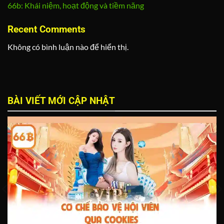
66b: Khái niệm, hoạt động và tiềm năng
Recent Comments
Không có bình luận nào để hiển thị.
BÀI VIẾT MỚI CẬP NHẬT