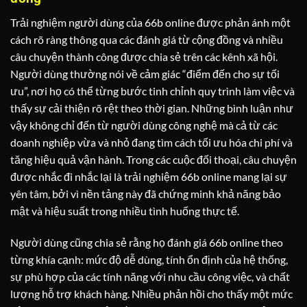
Trải nghiệm người dùng của 66b online được phản ánh một
cách rõ ràng thông qua các đánh giá từ cộng đồng và nhiều
câu chuyện thành công được chia sẻ trên các kênh xã hội.
Người dùng thường nói về cảm giác “điểm đến cho sự tối
ưu”, nơi họ có thể từng bước tinh chỉnh quy trình làm việc và
thấy sự cải thiện rõ rệt theo thời gian. Những bình luận như
vậy không chỉ đến từ người dùng công nghệ mà cả từ các
doanh nghiệp vừa và nhỏ đang tìm cách tối ưu hóa chi phí và
tăng hiệu quả vận hành. Trong các cuộc đối thoại, câu chuyện
được nhắc đi nhắc lại là trải nghiệm 66b online mang lại sự
yên tâm, bởi vì nền tảng này đã chứng minh khả năng bảo
mật và hiệu suất trong nhiều tình huống thực tế.
Người dùng cũng chia sẻ rằng họ đánh giá 66b online theo
từng khía cạnh: mức độ dễ dùng, tính ổn định của hệ thống,
sự phù hợp của các tính năng với nhu cầu công việc, và chất
lượng hỗ trợ khách hàng. Nhiều phản hồi cho thấy một mức