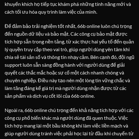
khuyến khích họ tiếp tục khám phá những tính năng mới và
cách tối ưu hóa quy trình làm việc của mình.
Để đảm bảo trải nghiệm tốt nhất, 66b online luôn chú trọng
đến nguồn dữ liệu và bảo mật. Các công cụ bảo mật được
tích hợp sẵn trong nền tảng, từ xác thực hai yếu tố đến quản
lý quyền truy cập theo vai trò, giúp người dùng yên tâm khi
chia sẻ tài sản số và thông tin nhạy cảm. Bên cạnh đó, đội ngũ
support luôn sẵn sàng đồng hành với người dùng để giải
quyết các thắc mắc hoặc sự cố một cách nhanh chóng và
chuyên nghiệp. Điều này tạo nên một lòng tin vững chắc và
làm tăng đáng kể giá trị mà người dùng nhận được từ các
sản phẩm và dịch vụ cốt lõi của 66b online.
Ngoài ra, 66b online chú trọng đến khả năng tích hợp với các
công cụ phổ biến khác mà người dùng đã quen thuộc. Việc
tích hợp mang lại một bầu không khí làm việc liền mạch và
giúp người dùng tránh việc phải học lại từ đầu khi chuyển từ