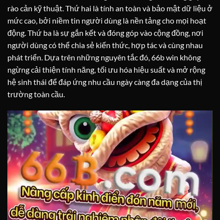
rào cản kỹ thuật. Thứ hai là tính an toàn và bảo mật dữ liệu ở
mức cao, bởi niềm tin người dùng là nền tảng cho mọi hoạt
động. Thứ ba là sự gắn kết và đóng góp vào cộng đồng, nơi
người dùng có thể chia sẻ kiến thức, hợp tác và cùng nhau
phát triển. Dựa trên những nguyên tắc đó, 66b win không
ngừng cải thiện tính năng, tối ưu hóa hiệu suất và mở rộng
hệ sinh thái để đáp ứng nhu cầu ngày càng đa dạng của thị
trường toàn cầu.