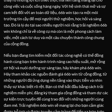
công việc và cuộc sống hàng ngày. Với hệ sinh thái mở và sự
cam kết đối với an toàn dữ liệu, 66b win tạo ra một môi
trường tin cậy để mọi người thử nghiệm, học hỏi và sáng
tạo. Đó là lý do tại sao nhiều người nói rằng trải nghiệm 66b
win không chỉ là về công cụ mà còn là một phong cách làm
việc, một cách tư duy và một câu chuyện thành công chung
của cộng đồng.
Nếu bạn đang tìm kiếm một đối tác công nghệ có thể đồng
hành cùng bạn trên hành trình nâng cao hiệu suất, mở rộng
cơ hội và nuôi dưỡng sự sáng tạo, hãy khám phá 66b win.
Hãy tham khảo các nguồn đánh giá 66b win từ cộng đồng, từ
những người đã ứng dụng nền tảng vào thực tiễn và nhìn
thấy sự khác biệt rõ rệt. Bạn có thể bắt đầu bằng cách trải
nghiệm miễn phí, đăng ký tham gia cộng đồng và tham dự các
sự kiện trực tuyến để cùng trao đổi với những người cùng
đam mê. Trải nghiệm 66b win sẽ mang lại cho bạn cảm giác
được hỗ trợ và được truyền cảm hứng để tiến xa hơn trên