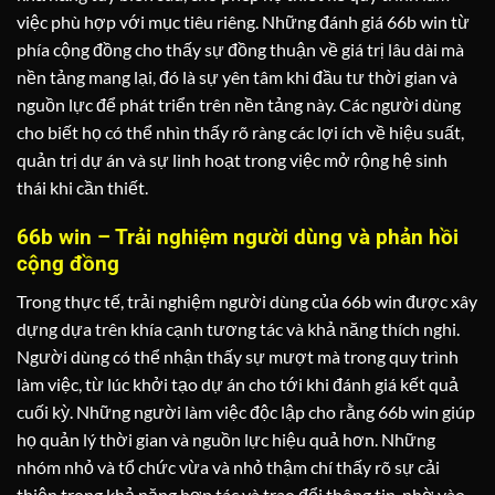
việc phù hợp với mục tiêu riêng. Những đánh giá 66b win từ
phía cộng đồng cho thấy sự đồng thuận về giá trị lâu dài mà
nền tảng mang lại, đó là sự yên tâm khi đầu tư thời gian và
nguồn lực để phát triển trên nền tảng này. Các người dùng
cho biết họ có thể nhìn thấy rõ ràng các lợi ích về hiệu suất,
quản trị dự án và sự linh hoạt trong việc mở rộng hệ sinh
thái khi cần thiết.
66b win – Trải nghiệm người dùng và phản hồi
cộng đồng
Trong thực tế, trải nghiệm người dùng của 66b win được xây
dựng dựa trên khía cạnh tương tác và khả năng thích nghi.
Người dùng có thể nhận thấy sự mượt mà trong quy trình
làm việc, từ lúc khởi tạo dự án cho tới khi đánh giá kết quả
cuối kỳ. Những người làm việc độc lập cho rằng 66b win giúp
họ quản lý thời gian và nguồn lực hiệu quả hơn. Những
nhóm nhỏ và tổ chức vừa và nhỏ thậm chí thấy rõ sự cải
thiện trong khả năng hợp tác và trao đổi thông tin, nhờ vào