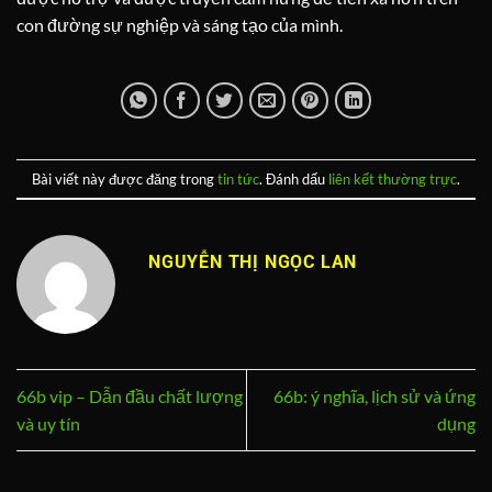
con đường sự nghiệp và sáng tạo của mình.
Bài viết này được đăng trong
tin tức
. Đánh dấu
liên kết thường trực
.
NGUYỄN THỊ NGỌC LAN
66b vip – Dẫn đầu chất lượng
66b: ý nghĩa, lịch sử và ứng
và uy tín
dụng