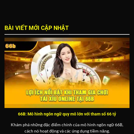
BÀI VIẾT MỚI CẬP NHẬT
66B: Mô hình ngôn ngữ quy mô lớn với tham số 66 tỷ
Khám phá những đặc điểm chính của mô hình ngôn ngữ 66B,
cách nó hoạt động và các ứng dụng tiềm năng.