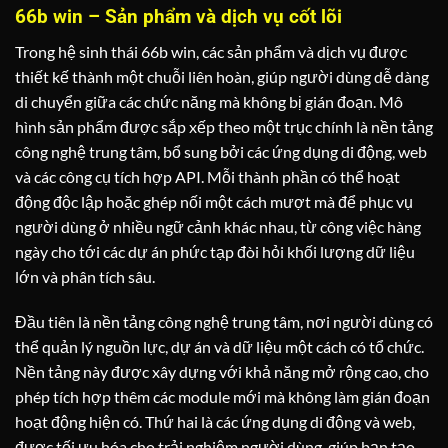
66b win – Sản phẩm và dịch vụ cốt lõi
Trong hệ sinh thái 66b win, các sản phẩm và dịch vụ được
thiết kế thành một chuỗi liên hoàn, giúp người dùng dễ dàng
di chuyển giữa các chức năng mà không bị gián đoạn. Mô
hình sản phẩm được sắp xếp theo một trục chính là nền tảng
công nghệ trung tâm, bổ sung bởi các ứng dụng di động, web
và các công cụ tích hợp API. Mỗi thành phần có thể hoạt
động độc lập hoặc ghép nối một cách mượt mà để phục vụ
người dùng ở nhiều ngữ cảnh khác nhau, từ công việc hàng
ngày cho tới các dự án phức tạp đòi hỏi khối lượng dữ liệu
lớn và phân tích sâu.
Đầu tiên là nền tảng công nghệ trung tâm, nơi người dùng có
thể quản lý nguồn lực, dự án và dữ liệu một cách có tổ chức.
Nền tảng này được xây dựng với khả năng mở rộng cao, cho
phép tích hợp thêm các module mới mà không làm gián đoạn
hoạt động hiện có. Thứ hai là các ứng dụng di động và web,
được tối ưu hóa cho trải nghiệm người dùng, giúp bạn tạo