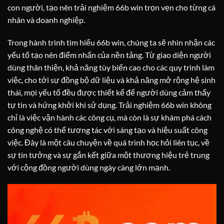
con người, tạo nên trải nghiệm 66b win trọn vẹn cho từng cá
nhân và doanh nghiệp.
Trong hành trình tìm hiểu 66b win, chúng ta sẽ nhìn nhận các
yếu tố tạo nên điểm nhấn của nền tảng. Từ giao diện người
dùng thân thiện, khả năng tùy biến cao cho các quy trình làm
việc, cho tới sự đồng bộ dữ liệu và khả năng mở rộng hệ sinh
thái, mọi yếu tố đều được thiết kế để người dùng cảm thấy
tự tin và hứng khởi khi sử dụng. Trải nghiệm 66b win không
chỉ là việc vận hành các công cụ, mà còn là sự khám phá cách
công nghệ có thể tương tác với sáng tạo và hiệu suất công
việc. Đây là một câu chuyện về quá trình học hỏi liên tục, về
sự tin tưởng và sự gắn kết giữa một thương hiệu trẻ trung
với cộng đồng người dùng ngày càng lớn mạnh.