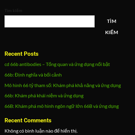
Tìm kiếm
TÌM
KIẾM
Recent Posts
cd 66b antibodies – Tổng quan và ứng dụng nổi bật
66b: Định nghĩa và bối cảnh
Mô hình 66 tỷ tham số: Khám phá khả năng và ứng dụng
66b: Khám phá khái niệm và ứng dụng
66B: Khám phá mô hình ngôn ngữ lớn 66B và ứng dụng
Recent Comments
Không có bình luận nào để hiển thị.