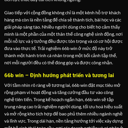
Giao tiếp với cộng đồng không chỉ là một kênh hỗ trợ khách
hàng mà còn là nền tảng để chia sẻ thành tích, bài học và các
giải pháp sáng tạo. Nhiều người dùng cho biết họ cảm thấy
mình là một phần của một thân thể công nghệ sinh động, nơi
mỗi nỗ lực và ý tưởng đều được tôn trọng và có cơ hội được
đưa vào thực tế. Trải nghiệm 66b win ở mức độ này trở
thành một hành trình cá nhân trong một bối cảnh tập thể,
nơi mỗi người đều có thể đóng góp và được công nhận.
66b win – Định hướng phát triển và tương lai
Với tầm nhìn rõ ràng về tương lai, 66b win đặt mục tiêu mở
rộng phạm vi hoạt động và tăng cường đầu tư vào công
nghệ tiên tiến. Trong kế hoạch ngắn hạn, 66b win sẽ tập
trung nâng cao trải nghiệm người dùng, tối ưu hoá hiệu suất
và mở rộng kho tích hợp để bao phủ thêm nhiều ngành nghề
và lĩnh vực. Trong dài hạn, nền tảng hướng tới việc xây dựng
một hệ sinh thái toàn cầu, nơi các doanh nghiệp và cá nhân ở