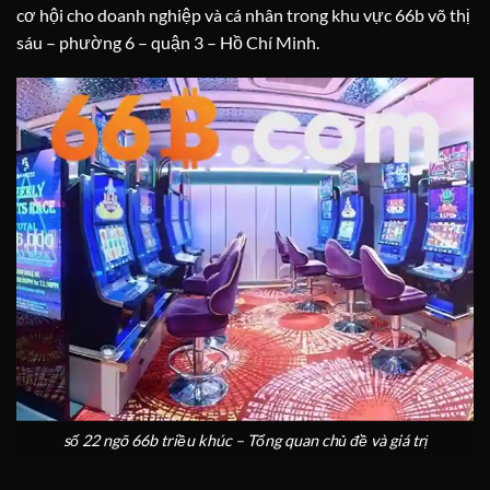
cơ hội cho doanh nghiệp và cá nhân trong khu vực 66b võ thị
sáu – phường 6 – quận 3 – Hồ Chí Minh.
số 22 ngõ 66b triều khúc – Tổng quan chủ đề và giá trị