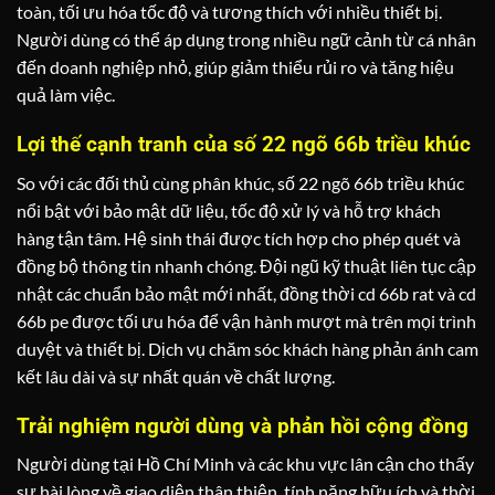
toàn, tối ưu hóa tốc độ và tương thích với nhiều thiết bị.
Người dùng có thể áp dụng trong nhiều ngữ cảnh từ cá nhân
đến doanh nghiệp nhỏ, giúp giảm thiểu rủi ro và tăng hiệu
quả làm việc.
Lợi thế cạnh tranh của số 22 ngõ 66b triều khúc
So với các đối thủ cùng phân khúc, số 22 ngõ 66b triều khúc
nổi bật với bảo mật dữ liệu, tốc độ xử lý và hỗ trợ khách
hàng tận tâm. Hệ sinh thái được tích hợp cho phép quét và
đồng bộ thông tin nhanh chóng. Đội ngũ kỹ thuật liên tục cập
nhật các chuẩn bảo mật mới nhất, đồng thời cd 66b rat và cd
66b pe được tối ưu hóa để vận hành mượt mà trên mọi trình
duyệt và thiết bị. Dịch vụ chăm sóc khách hàng phản ánh cam
kết lâu dài và sự nhất quán về chất lượng.
Trải nghiệm người dùng và phản hồi cộng đồng
Người dùng tại Hồ Chí Minh và các khu vực lân cận cho thấy
sự hài lòng về giao diện thân thiện, tính năng hữu ích và thời