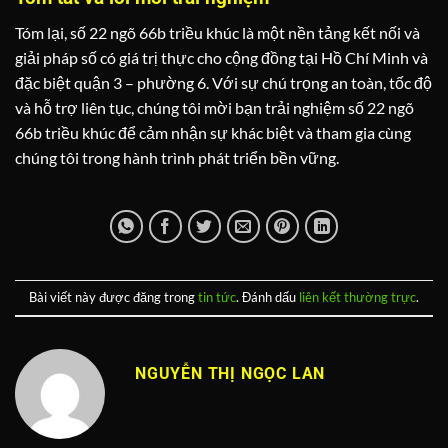
Tóm lại, số 22 ngõ 66b triều khúc là một nền tảng kết nối và
giải pháp số có giá trị thực cho cộng đồng tại Hồ Chí Minh và
đặc biệt quận 3 – phường 6. Với sự chú trọng an toàn, tốc độ
và hỗ trợ liên tục, chúng tôi mời bạn trải nghiệm số 22 ngõ
66b triều khúc để cảm nhận sự khác biệt và tham gia cùng
chúng tôi trong hành trình phát triển bền vững.
Bài viết này được đăng trong
tin tức
. Đánh dấu
liên kết thường trực
.
NGUYỄN THỊ NGỌC LAN