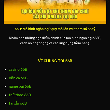
66B: Mô hình ngôn ngữ quy mô lớn với tham số 66 tỷ
Khám phá những đặc điểm chính của mô hình ngôn ngữ 66B,
cách nó hoạt động và các ứng dụng tiềm năng.
VỀ CHÚNG TÔI 66B
casino 66B
bắn cá 66B
game bài 66B
thể thao 66B
tài xỉu 66B