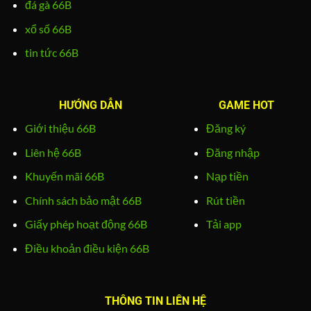
đá gà 66B
xổ số 66B
tin tức 66B
HƯỚNG DẪN
GAME HOT
Giới thiệu 66B
Đăng ký
Liên hệ 66B
Đăng nhập
Khuyến mãi 66B
Nạp tiền
Chính sách bảo mật 66B
Rút tiền
Giấy phép hoạt động 66B
Tải app
Điều khoản điều kiện 66B
THÔNG TIN LIÊN HỆ