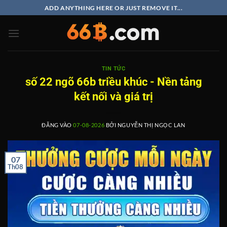
Bỏ
ADD ANYTHING HERE OR JUST REMOVE IT...
qua
nội
dung
TIN TỨC
số 22 ngõ 66b triều khúc - Nền tảng
kết nối và giá trị
ĐĂNG VÀO
07-08-2026
BỞI
NGUYỄN THỊ NGỌC LAN
07
Th08