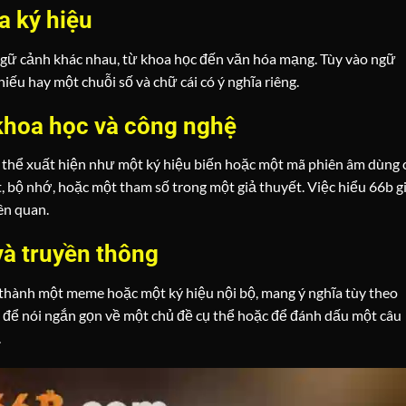
a ký hiệu
ngữ cảnh khác nhau, từ khoa học đến văn hóa mạng. Tùy vào ngữ
iếu hay một chuỗi số và chữ cái có ý nghĩa riêng.
khoa học và công nghệ
ó thể xuất hiện như một ký hiệu biến hoặc một mã phiên âm dùng 
it, bộ nhớ, hoặc một tham số trong một giả thuyết. Việc hiểu 66b g
ên quan.
à truyền thông
 thành một meme hoặc một ký hiệu nội bộ, mang ý nghĩa tùy theo
để nói ngắn gọn về một chủ đề cụ thể hoặc để đánh dấu một câu
.