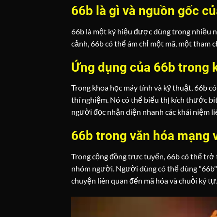
66b là gì và nguồn gốc củ
66b là một ký hiệu được dùng trong nhiều 
cảnh, 66b có thể ám chỉ một mã, một tham ch
Ứng dụng của 66b trong 
Trong khoa học máy tính và kỹ thuật, 66b c
thí nghiệm. Nó có thể biểu thị kích thước b
người đọc nhận diện nhanh các khái niệm li
66b trong văn hóa mạng v
Trong cộng đồng trực tuyến, 66b có thể trở
nhóm người. Người dùng có thể dùng "66b" 
chuyện liên quan đến mã hóa và chuỗi ký tự