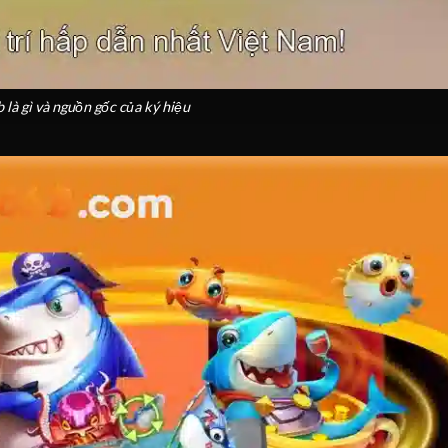
 là gì và nguồn gốc của ký hiệu