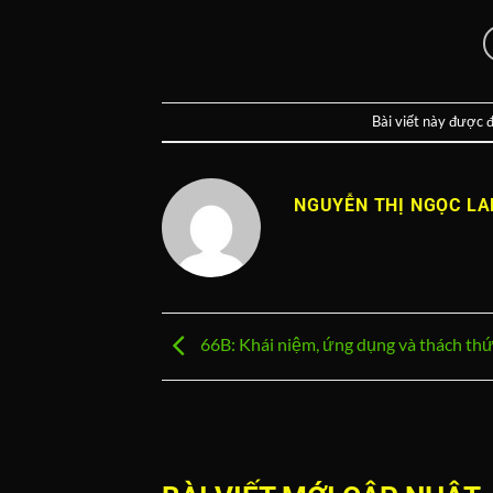
Bài viết này được 
NGUYỄN THỊ NGỌC LA
66B: Khái niệm, ứng dụng và thách th