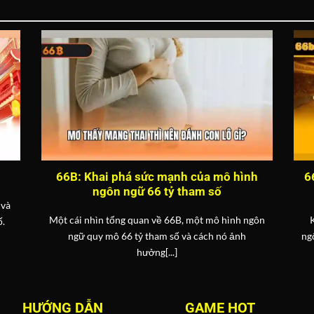
66B: Khai phá sức mạnh của mô hình
6
ngôn ngữ 66 tỷ tham số
 và
Một cái nhìn tổng quan về 66B, một mô hình ngôn
ố.
ngữ quy mô 66 tỷ tham số và cách nó ảnh
ng
hưởng[...]
HƯỚNG DẪN
GAME HOT