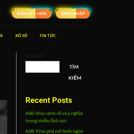
ĐĂNG KÝ +88K
ĐĂNG NHẬP
GÀ
XỔ SỐ
TIN TỨC
Tìm kiếm
TÌM
KIẾM
Recent Posts
66B: khía cạnh số và ý nghĩa
trong nhiều lĩnh vực
66B: Khai phá mô hình ngôn