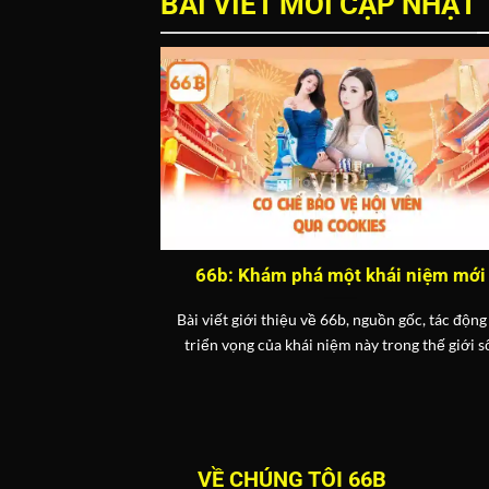
BÀI VIẾT MỚI CẬP NHẬT
 quy mô lớn
66b: Khám phá một khái niệm mới
 một mô hình ngôn
Bài viết giới thiệu về 66b, nguồn gốc, tác động
ng và ứng dụng
triển vọng của khái niệm này trong thế giới s
VỀ CHÚNG TÔI 66B